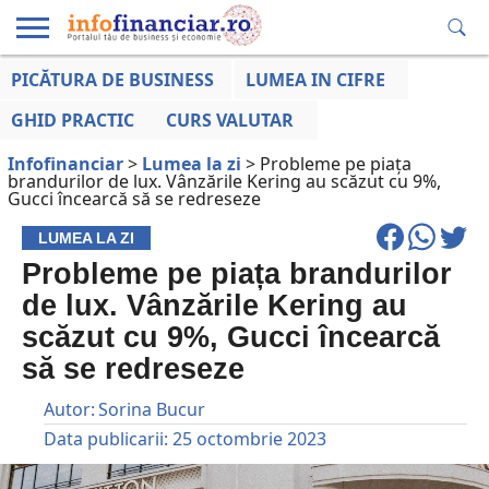
PICĂTURA DE BUSINESS
LUMEA IN CIFRE
EDUCAȚIE
ESENTIAL
INFO
LUMEA
OPINII
VOCILE
FINANCIARĂ
LA ZI
AFACERILOR
GHID PRACTIC
CURS VALUTAR
Infofinanciar
>
Lumea la zi
>
Probleme pe piața
brandurilor de lux. Vânzările Kering au scăzut cu 9%,
Gucci încearcă să se redreseze
LUMEA LA ZI
Probleme pe piața brandurilor
de lux. Vânzările Kering au
scăzut cu 9%, Gucci încearcă
să se redreseze
Autor:
Sorina Bucur
Data publicarii:
25 octombrie 2023