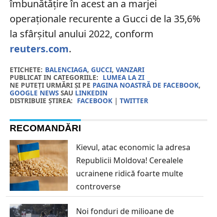
îmbunătățire în acest an a marjei
operaționale recurente a Gucci de la 35,6%
la sfârșitul anului 2022, conform
reuters.com
.
ETICHETE:
BALENCIAGA
,
GUCCI
,
VANZARI
PUBLICAT IN CATEGORIILE:
LUMEA LA ZI
NE PUTEȚI URMĂRI ȘI PE
PAGINA NOASTRĂ DE FACEBOOK
,
GOOGLE NEWS
SAU
LINKEDIN
DISTRIBUIE ȘTIREA:
FACEBOOK
|
TWITTER
RECOMANDĂRI
Kievul, atac economic la adresa
Republicii Moldova! Cerealele
ucrainene ridică foarte multe
controverse
Noi fonduri de milioane de