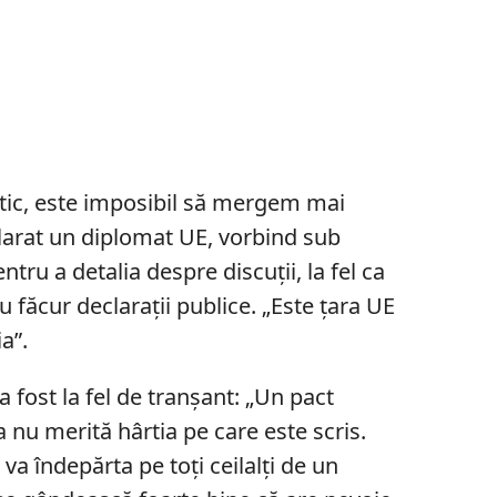
itic, este imposibil să mergem mai
eclarat un diplomat UE, vorbind sub
tru a detalia despre discuții, la fel ca
au făcur declarații publice. „Este țara UE
a”.
 fost la fel de tranșant: „Un pact
ia nu merită hârtia pe care este scris.
i va îndepărta pe toți ceilalți de un