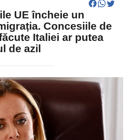
ile UE încheie un
migrația. Concesiile de
ăcute Italiei ar putea
l de azil