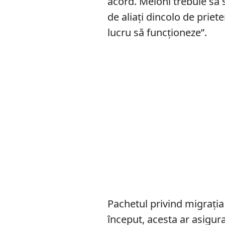
acord. Meloni trebuie să 
de aliați dincolo de priete
lucru să funcționeze”.
Pachetul privind migrați
început, acesta ar asigura