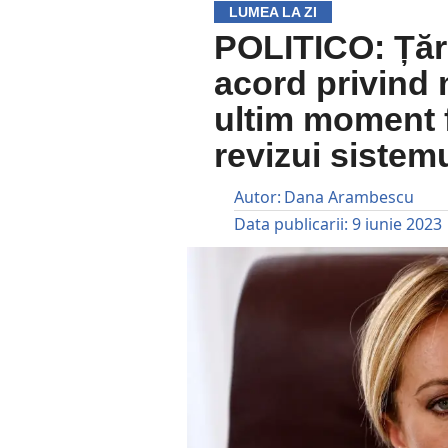
LUMEA LA ZI
POLITICO: Țăr
acord privind 
ultim moment f
revizui sistemu
Autor:
Dana Arambescu
Data publicarii:
9 iunie 2023