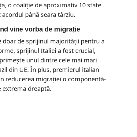
a, o coaliție de aproximativ 10 state
t acordul până seara târziu.
nd vine vorba de migrație
 doar de sprijinul majorității pentru a
e, sprijinul Italiei a fost crucial,
primește unul dintre cele mai mari
zil din UE. În plus, premierul italian
in reducerea migrației o componentă-
de extrema dreaptă.