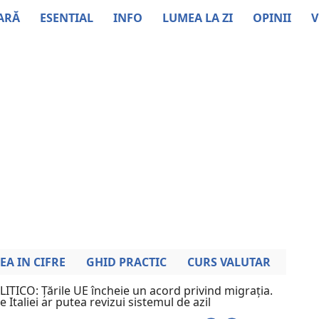
ARĂ
ESENTIAL
INFO
LUMEA LA ZI
OPINII
V
EA IN CIFRE
GHID PRACTIC
CURS VALUTAR
ITICO: Țările UE încheie un acord privind migrația.
Italiei ar putea revizui sistemul de azil