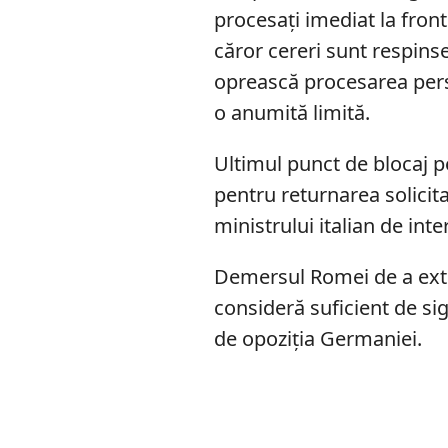
procesați imediat la fronti
căror cereri sunt respins
oprească procesarea pers
o anumită limită.
Ultimul punct de blocaj p
pentru returnarea solicitan
ministrului italian de int
Demersul Romei de a exti
consideră suficient de sigu
de opoziția Germaniei.