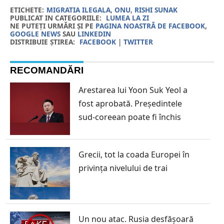
ETICHETE:
MIGRATIA ILEGALA
,
ONU
,
RISHI SUNAK
PUBLICAT IN CATEGORIILE:
LUMEA LA ZI
NE PUTEȚI URMĂRI ȘI PE
PAGINA NOASTRĂ DE FACEBOOK
,
GOOGLE NEWS
SAU
LINKEDIN
DISTRIBUIE ȘTIREA:
FACEBOOK
|
TWITTER
RECOMANDĂRI
Arestarea lui Yoon Suk Yeol a
fost aprobată. Președintele
sud-coreean poate fi închis
Grecii, tot la coada Europei în
privința nivelului de trai
Un nou atac. Rusia desfășoară