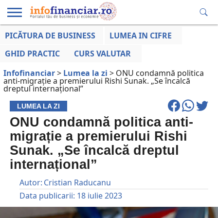
PICĂTURA DE BUSINESS
LUMEA IN CIFRE
EDUCAȚIE
ESENTIAL
INFO
LUMEA
OPINII
VOCILE
FINANCIARĂ
LA ZI
AFACERILOR
GHID PRACTIC
CURS VALUTAR
Infofinanciar
>
Lumea la zi
>
ONU condamnă politica
anti-migrație a premierului Rishi Sunak. „Se încalcă
dreptul internațional”
LUMEA LA ZI
ONU condamnă politica anti-
migrație a premierului Rishi
Sunak. „Se încalcă dreptul
internațional”
Autor:
Cristian Raducanu
Data publicarii:
18 iulie 2023