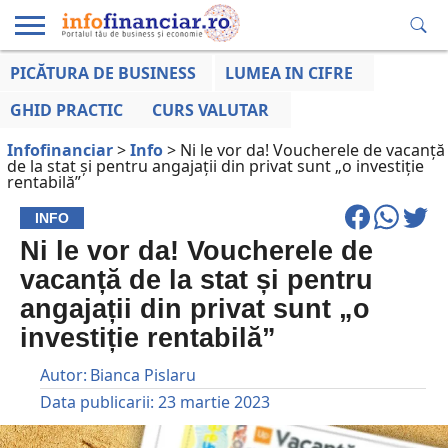
PICĂTURA DE BUSINESS
LUMEA IN CIFRE
EDUCAȚIE
ESENTIAL
INFO
LUMEA
OPINII
VOCILE
FINANCIARĂ
LA ZI
AFACERILOR
GHID PRACTIC
CURS VALUTAR
Infofinanciar
>
Info
>
Ni le vor da! Voucherele de vacanță
de la stat și pentru angajații din privat sunt „o investiție
rentabilă”
INFO
Ni le vor da! Voucherele de
vacanță de la stat și pentru
angajații din privat sunt „o
investiție rentabilă”
Autor:
Bianca Pislaru
Data publicarii:
23 martie 2023