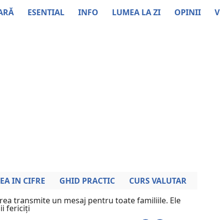
ARĂ
ESENTIAL
INFO
LUMEA LA ZI
OPINII
V
EA IN CIFRE
GHID PRACTIC
CURS VALUTAR
rea transmite un mesaj pentru toate familiile. Ele
 fericiți