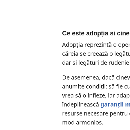
Ce este adopția și cine
Adopția reprezintă o oper
căreia se creează o legătu
dar și legături de rudenie
De asemenea, dacă cineva
anumite condiții: să fie 
vrea să o înfieze, iar ada
îndeplinească
garanții 
resurse necesare pentru e
mod armonios.