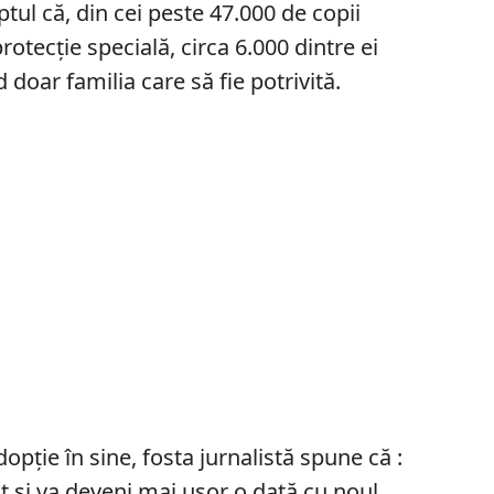
ptul că, din cei peste 47.000 de copii
rotecție specială, circa 6.000 dintre ei
 doar familia care să fie potrivită.
pție în sine, fosta jurnalistă spune că :
at şi va deveni mai uşor o dată cu noul