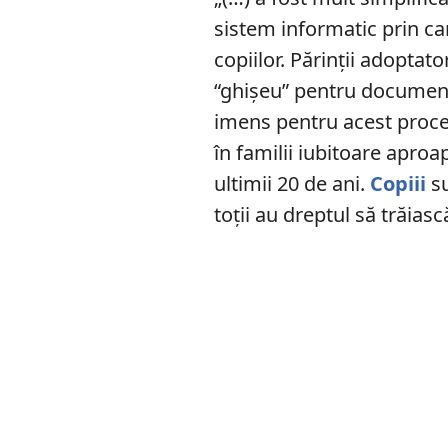
sistem informatic prin c
copiilor. Părinţii adoptato
“ghişeu” pentru documente,
imens pentru acest proce
în familii iubitoare aproa
ultimii 20 de ani.
Copiii
su
toţii au dreptul să trăiasc