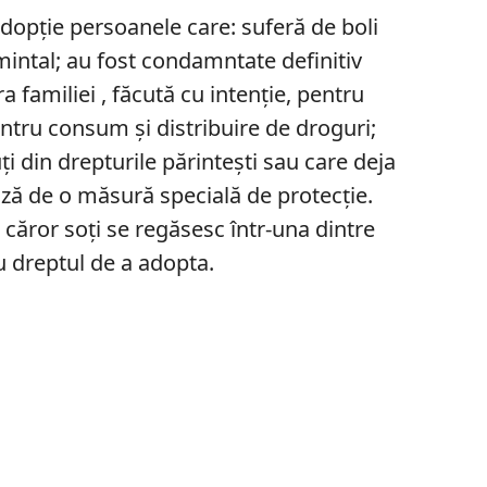
adopție persoanele care: suferă de boli
intal; au fost condamntate definitiv
a familiei , făcută cu intenție, pentru
ntru consum și distribuire de droguri;
i din drepturile părintești sau care deja
ază de o măsură specială de protecție.
i căror soți se regăsesc într-una dintre
u dreptul de a adopta.