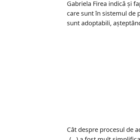
Gabriela Firea indică și fa
care sunt în sistemul de p
sunt adoptabili, așteptând
Cât despre procesul de ado
„(…) a fost mult simplific