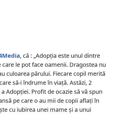
4Media
, că : „Adopţia este unul dintre
e care le pot face oamenii. Dragostea nu
au culoarea părului. Fiecare copil merită
 care să-i îndrume în viaţă. Astăzi, 2
 a Adopţiei. Profit de ocazie să vă spun
nsă pe care o au mii de copii aflaţi în
eşte cu iubirea unei mame şi a unui