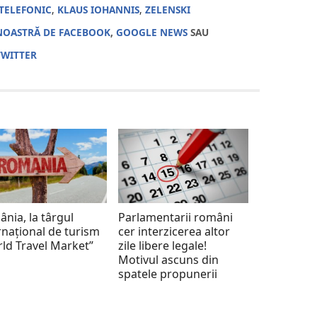
 TELEFONIC
,
KLAUS IOHANNIS
,
ZELENSKI
NOASTRĂ DE FACEBOOK
,
GOOGLE NEWS
SAU
TWITTER
nia, la târgul
Parlamentarii români
rnațional de turism
cer interzicerea altor
ld Travel Market”
zile libere legale!
Motivul ascuns din
spatele propunerii