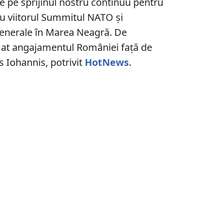
e pe sprijinul nostru continuu pentru
tru viitorul Summitul NATO și
 generale în Marea Neagră. De
t angajamentul României față de
s Iohannis, potrivit
HotNews
.