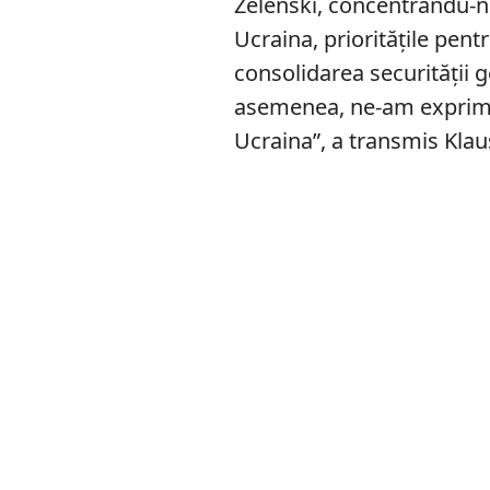
Zelenski, concentrându-n
Ucraina, prioritățile pen
consolidarea securității
asemenea, ne-am exprima
Ucraina”, a transmis Klau