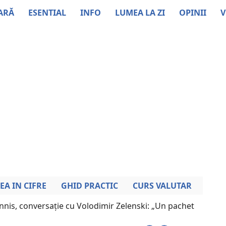
ARĂ
ESENTIAL
INFO
LUMEA LA ZI
OPINII
V
EA IN CIFRE
GHID PRACTIC
CURS VALUTAR
nnis, conversație cu Volodimir Zelenski: „Un pachet