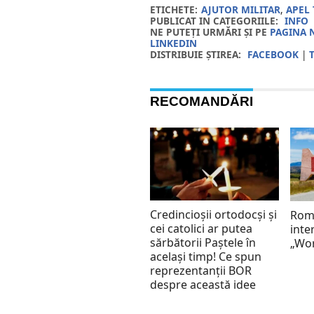
ETICHETE:
AJUTOR MILITAR
,
APEL
PUBLICAT IN CATEGORIILE:
INFO
NE PUTEȚI URMĂRI ȘI PE
PAGINA 
LINKEDIN
DISTRIBUIE ȘTIREA:
FACEBOOK
|
RECOMANDĂRI
Credincioșii ortodocși și
Româ
cei catolici ar putea
inte
sărbătorii Paștele în
„Wor
același timp! Ce spun
reprezentanții BOR
despre această idee