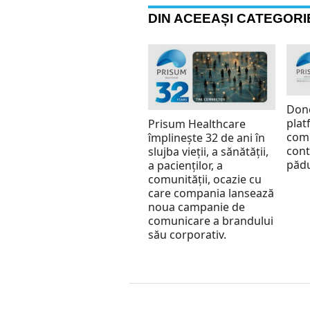
DIN ACEEAȘI CATEGORI
Don
plat
Prisum Healthcare
comp
împlinește 32 de ani în
cont
slujba vieții, a sănătății,
pădu
a pacienților, a
comunității, ocazie cu
care compania lansează
noua campanie de
comunicare a brandului
său corporativ.