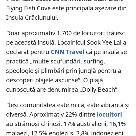
Flying Fish Cove este principala așezare din
Insula Crăciunului.
Doar aproximativ 1.700 de locuitori trăiesc
pe această insulă. Localnicul Sook Yee Lai a
declarat pentru
CNN Travel
că pe insulă se
practică „multe scufundări, surfing,
speologie și plimbări prin junglă pentru a
descoperi plajele ascunse”. O plajă
cunoscută are denumirea „Dolly Beach”.
Deși comunitatea este mică, este vibrantă și
diversă. Aproximativ 22% dintre
locuitori
au strămoși chinezi, 17% australieni, 16,1%
malaezi, 12,5% englezi și 3,8% indonezieni.