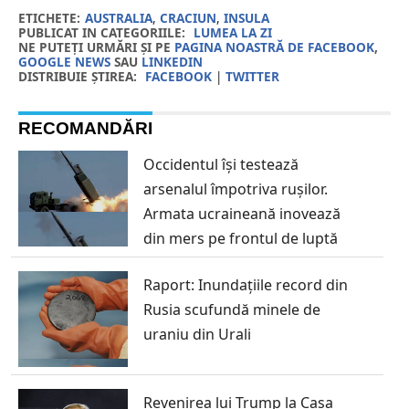
ETICHETE:
AUSTRALIA
,
CRACIUN
,
INSULA
PUBLICAT IN CATEGORIILE:
LUMEA LA ZI
NE PUTEȚI URMĂRI ȘI PE
PAGINA NOASTRĂ DE FACEBOOK
,
GOOGLE NEWS
SAU
LINKEDIN
DISTRIBUIE ȘTIREA:
FACEBOOK
|
TWITTER
RECOMANDĂRI
Occidentul își testează
arsenalul împotriva rușilor.
Armata ucraineană inovează
din mers pe frontul de luptă
Raport: Inundațiile record din
Rusia scufundă minele de
uraniu din Urali
Revenirea lui Trump la Casa