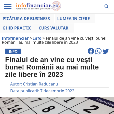
PICĂTURA DE BUSINESS
LUMEA IN CIFRE
EDUCAȚIE
ESENTIAL
INFO
LUMEA
OPINII
VOCILE
FINANCIARĂ
LA ZI
AFACERILOR
GHID PRACTIC
CURS VALUTAR
Infofinanciar
>
Info
>
Finalul de an vine cu vești bune!
Românii au mai multe zile libere în 2023
INFO
Finalul de an vine cu vești
bune! Românii au mai multe
zile libere în 2023
Autor:
Cristian Raducanu
Data publicarii:
7 decembrie 2022