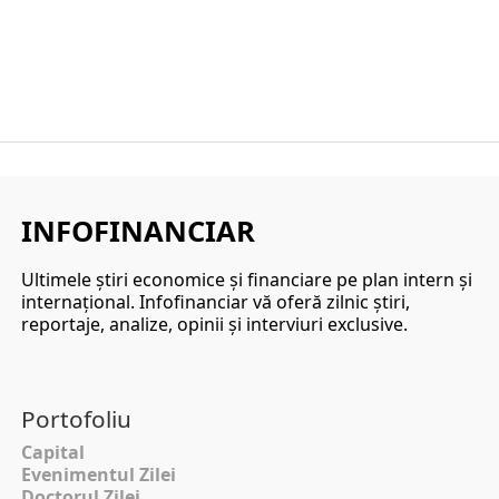
INFOFINANCIAR
Ultimele ştiri economice şi financiare pe plan intern şi
internaţional. Infofinanciar vă oferă zilnic ştiri,
reportaje, analize, opinii şi interviuri exclusive.
Portofoliu
Capital
Evenimentul Zilei
Doctorul Zilei