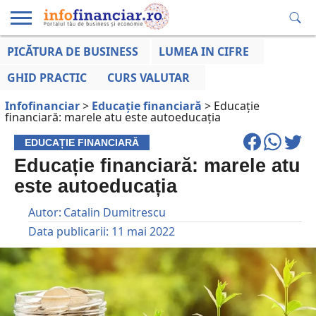
PICĂTURA DE BUSINESS
LUMEA IN CIFRE
EDUCAȚIE
ESENTIAL
INFO
LUMEA
OPINII
VOCILE
FINANCIARĂ
LA ZI
AFACERILOR
GHID PRACTIC
CURS VALUTAR
Infofinanciar
>
Educație financiară
>
Educație
financiară: marele atu este autoeducația
EDUCAȚIE FINANCIARĂ
Educație financiară: marele atu
este autoeducația
Autor:
Catalin Dumitrescu
Data publicarii:
11 mai 2022