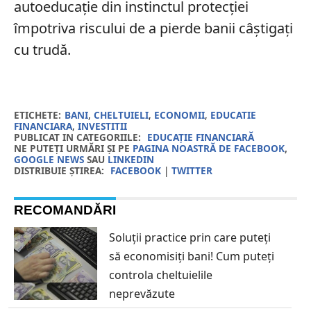
autoeducație din instinctul protecției
împotriva riscului de a pierde banii câștigați
cu trudă.
ETICHETE:
BANI
,
CHELTUIELI
,
ECONOMII
,
EDUCATIE
FINANCIARA
,
INVESTITII
PUBLICAT IN CATEGORIILE:
EDUCAȚIE FINANCIARĂ
NE PUTEȚI URMĂRI ȘI PE
PAGINA NOASTRĂ DE FACEBOOK
,
GOOGLE NEWS
SAU
LINKEDIN
DISTRIBUIE ȘTIREA:
FACEBOOK
|
TWITTER
RECOMANDĂRI
Soluții practice prin care puteți
să economisiți bani! Cum puteți
controla cheltuielile
neprevăzute