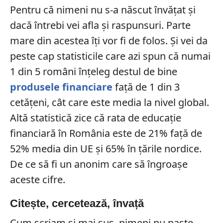
Pentru că nimeni nu s-a născut învățat și
dacă întrebi vei afla și raspunsuri. Parte
mare din acestea îți vor fi de folos. Și vei da
peste cap statisticile care azi spun că numai
1 din 5 români înțeleg destul de bine
produsele financiare
faţă de 1 din 3
cetăţeni, cât care este media la nivel global.
Altă statistică zice că rata de educație
financiară în România este de 21% față de
52% media din UE și 65% în țările nordice.
De ce să fi un anonim care să îngroașe
aceste cifre.
Citește, cercetează, învață
Cum scriam și mai sus, nimeni nu naște