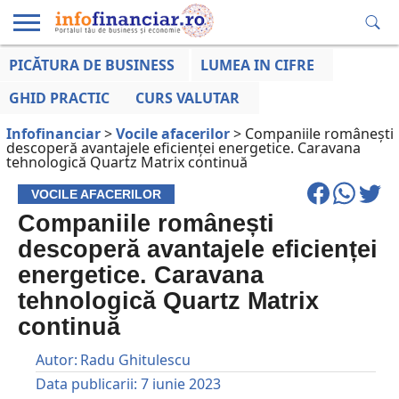
PICĂTURA DE BUSINESS
LUMEA IN CIFRE
EDUCAȚIE
ESENTIAL
INFO
LUMEA
OPINII
VOCILE
FINANCIARĂ
LA ZI
AFACERILOR
GHID PRACTIC
CURS VALUTAR
Infofinanciar
>
Vocile afacerilor
>
Companiile românești
descoperă avantajele eficienței energetice. Caravana
tehnologică Quartz Matrix continuă
VOCILE AFACERILOR
Companiile românești
descoperă avantajele eficienței
energetice. Caravana
tehnologică Quartz Matrix
continuă
Autor:
Radu Ghitulescu
Data publicarii:
7 iunie 2023