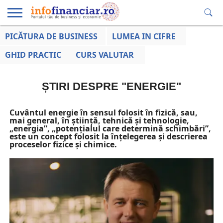
PICĂTURA DE BUSINESS
LUMEA IN CIFRE
EDUCAȚIE
ESENTIAL
INFO
LUMEA
OPINII
VOCILE
FINANCIARĂ
LA ZI
AFACERILOR
GHID PRACTIC
CURS VALUTAR
ȘTIRI DESPRE "ENERGIE"
Cuvântul energie în sensul folosit în fizică, sau,
mai general, în știință, tehnică și tehnologie,
„energia”, „potențialul care determină schimbări”,
este un concept folosit la înțelegerea și descrierea
proceselor fizice și chimice.