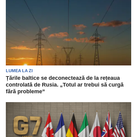
singure așteaptă o...
LUMEA LA ZI
Țările baltice se deconectează de la rețeaua
controlată de Rusia. „Totul ar trebui să curgă
fără probleme”
Mai multe state membre NATO au precizat că se
vor deconecta de la o rețea de...