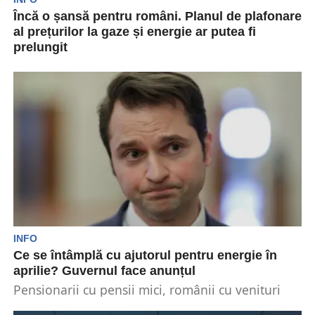
Încă o șansă pentru români. Planul de plafonare
al prețurilor la gaze și energie ar putea fi
prelungit
Românii primesc vești bune. Planul de plafonare
al prețurilor la gaze ar putea fi prelungit de...
INFO
Ce se întâmplă cu ajutorul pentru energie în
aprilie? Guvernul face anunțul
Pensionarii cu pensii mici, românii cu venituri
reduse, persoanele cu dizabilități și mamele