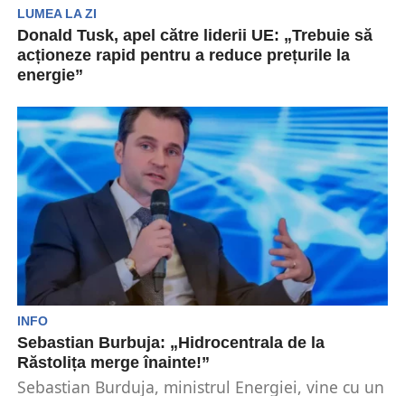
LUMEA LA ZI
Donald Tusk, apel către liderii UE: „Trebuie să
acționeze rapid pentru a reduce prețurile la
energie”
Oficialii din Uniunea Europeană trebuie să
acționeze rapid pentru a reduce prețurile la
energie. De asemenea,...
INFO
Sebastian Burbuja: „Hidrocentrala de la
Răstolița merge înainte!”
Sebastian Burduja, ministrul Energiei, vine cu un