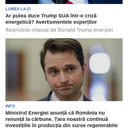
LUMEA LA ZI
Ar putea duce Trump SUA într-o criză
energetică? Avertismentele experților
Restricțiile impuse de Donald Trump energiei
regenerabile riscă să declanșeze o criză a
energiei electrice în...
INFO
Ministrul Energiei anunță că România nu
renunță la cărbune. Țara noastră continuă
investițiile în producția din surse regenerabile