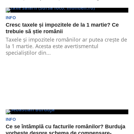
Conform ministrului Energiei, Sebastian Burduja,
România nu va renunța șa cărbune, iar
investițiile în energie regenerabilă...
INFO
Cresc taxele și impozitele de la 1 martie? Ce
trebuie să știe românii
Taxele și impozitele românilor ar putea crește de
la 1 martie. Acesta este avertismentul
specialiștilor din...
INFO
Ce se întâmplă cu facturile românilor? Burduja
vorbește despre schema de compensare-