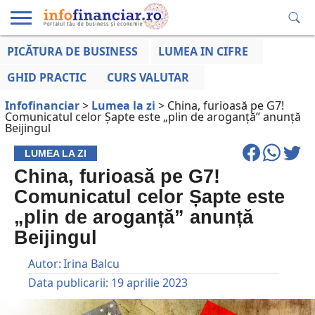
PICĂTURA DE BUSINESS
LUMEA IN CIFRE
EDUCAȚIE
ESENTIAL
INFO
LUMEA
OPINII
VOCILE
FINANCIARĂ
LA ZI
AFACERILOR
GHID PRACTIC
CURS VALUTAR
Infofinanciar
>
Lumea la zi
>
China, furioasă pe G7!
Comunicatul celor Șapte este „plin de aroganță” anunță
Beijingul
LUMEA LA ZI
China, furioasă pe G7!
Comunicatul celor Șapte este
„plin de aroganță” anunță
Beijingul
Autor:
Irina Balcu
Data publicarii:
19 aprilie 2023