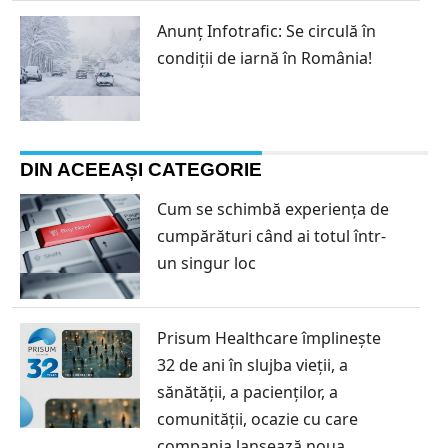
Anunț Infotrafic: Se circulă în
condiții de iarnă în România!
DIN ACEEAȘI CATEGORIE
Cum se schimbă experiența de
cumpărături când ai totul într-
un singur loc
Prisum Healthcare împlinește
32 de ani în slujba vieții, a
sănătății, a pacienților, a
comunității, ocazie cu care
compania lansează noua