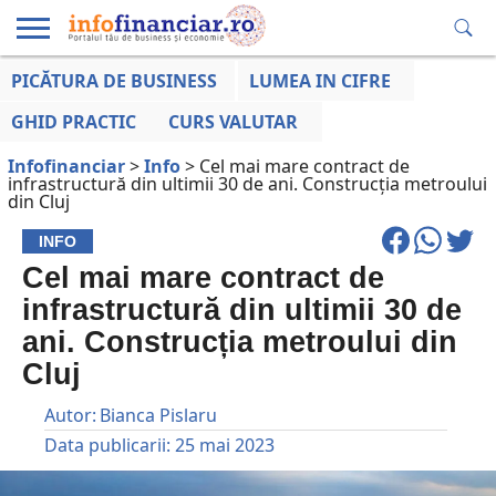
PICĂTURA DE BUSINESS
LUMEA IN CIFRE
EDUCAȚIE
ESENTIAL
INFO
LUMEA
OPINII
VOCILE
FINANCIARĂ
LA ZI
AFACERILOR
GHID PRACTIC
CURS VALUTAR
Infofinanciar
>
Info
>
Cel mai mare contract de
infrastructură din ultimii 30 de ani. Construcția metroului
din Cluj
INFO
Cel mai mare contract de
infrastructură din ultimii 30 de
ani. Construcția metroului din
Cluj
Autor:
Bianca Pislaru
Data publicarii:
25 mai 2023