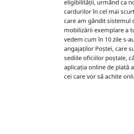
eligibilității, urmând ca n
cardurilor în cel mai scur
care am gândit sistemul d
mobilizării exemplare a tu
vedem cum în 10 zile s-au
angajaților Poştei, care su
sediile oficiilor poștale, c
aplicaţia online de plată 
cei care vor să achite onl