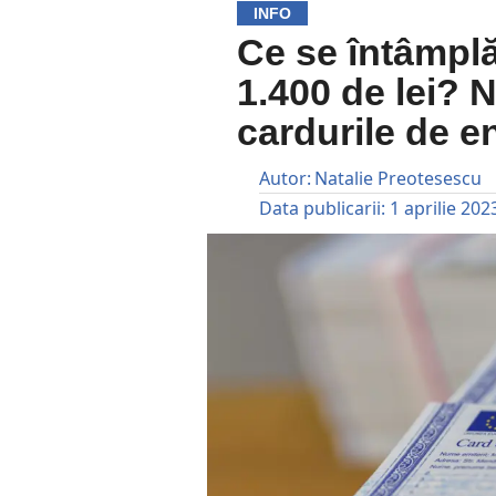
INFO
Ce se întâmplă
1.400 de lei? N
cardurile de e
Autor:
Natalie Preotesescu
Data publicarii:
1 aprilie 202