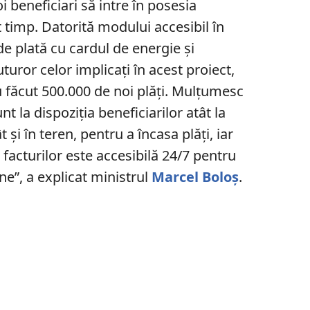
oi beneficiari să intre în posesia
t timp. Datorită modului accesibil în
e plată cu cardul de energie și
turor celor implicaţi în acest proiect,
 făcut 500.000 de noi plăți. Mulțumesc
nt la dispoziţia beneficiarilor atât la
ât şi în teren, pentru a încasa plăţi, iar
a facturilor este accesibilă 24/7 pentru
ine”, a explicat ministrul
Marcel Boloş
.