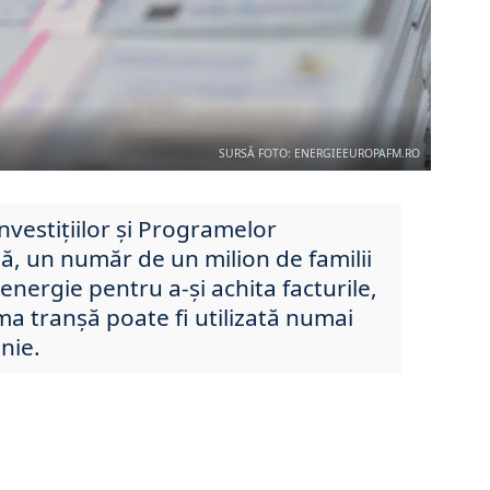
SURSĂ FOTO: ENERGIEEUROPAFM.RO
nvestițiilor și Programelor
ă, un număr de un milion de familii
 energie pentru a-și achita facturile,
ima tranșă poate fi utilizată numai
unie.