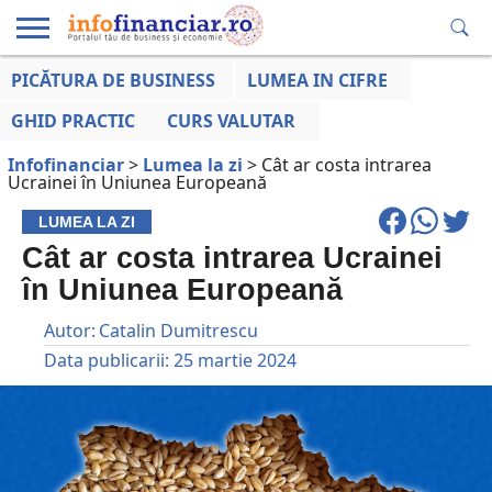
PICĂTURA DE BUSINESS
LUMEA IN CIFRE
EDUCAȚIE
ESENTIAL
INFO
LUMEA
OPINII
VOCILE
FINANCIARĂ
LA ZI
AFACERILOR
GHID PRACTIC
CURS VALUTAR
Infofinanciar
>
Lumea la zi
>
Cât ar costa intrarea
Ucrainei în Uniunea Europeană
LUMEA LA ZI
Cât ar costa intrarea Ucrainei
în Uniunea Europeană
Autor:
Catalin Dumitrescu
Data publicarii:
25 martie 2024