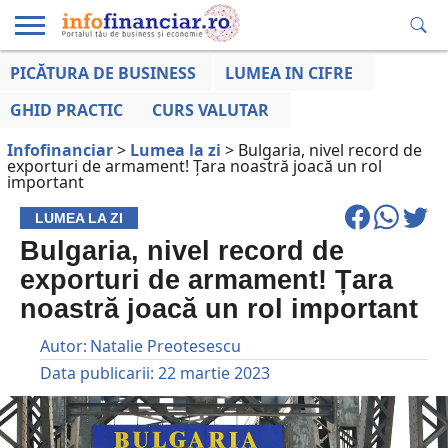
PICĂTURA DE BUSINESS
LUMEA IN CIFRE
EDUCAȚIE
ESENTIAL
INFO
LUMEA
OPINII
VOCILE
FINANCIARĂ
LA ZI
AFACERILOR
GHID PRACTIC
CURS VALUTAR
Infofinanciar
>
Lumea la zi
>
Bulgaria, nivel record de
exporturi de armament! Țara noastră joacă un rol
important
LUMEA LA ZI
Bulgaria, nivel record de
exporturi de armament! Țara
noastră joacă un rol important
Autor:
Natalie Preotesescu
Data publicarii:
22 martie 2023