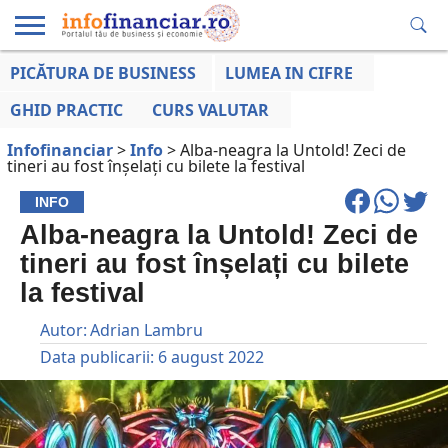
PICĂTURA DE BUSINESS
LUMEA IN CIFRE
EDUCAȚIE
ESENTIAL
INFO
LUMEA
OPINII
VOCILE
FINANCIARĂ
LA ZI
AFACERILOR
GHID PRACTIC
CURS VALUTAR
Infofinanciar
>
Info
>
Alba-neagra la Untold! Zeci de
tineri au fost înșelați cu bilete la festival
INFO
Alba-neagra la Untold! Zeci de
tineri au fost înșelați cu bilete
la festival
Autor:
Adrian Lambru
Data publicarii:
6 august 2022