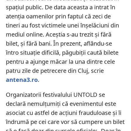
spațiul public. De data aceasta a intrat în
atenția oamenilor prin faptul că zeci de
tineri au fost victimele unei înșelăciuni din
mediul online. Aceștia s-au trezit și fără
bilet, și fără bani. În prezent, aflându-se
întro situație dificilă, păgubiții caută bilete
pentru a ajunge măcar la una dintre cele
patru zile de petrecere din Cluj, scrie
antena3.ro
.
Organizatorii festivalului UNTOLD se
declară nemulțumiți că evenimentul este
asociat cu astfel de acțiuni frauduloase și îi
îndrumă pe cei care vor să cumpere un bilet
să o facă doar din sursele oficiale: „Doar în