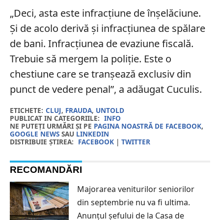
„Deci, asta este infracțiune de înșelăciune.
Și de acolo derivă și infracțiunea de spălare
de bani. Infracțiunea de evaziune fiscală.
Trebuie să mergem la poliție. Este o
chestiune care se tranșează exclusiv din
punct de vedere penal”, a adăugat Cuculis.
ETICHETE:
CLUJ
,
FRAUDA
,
UNTOLD
PUBLICAT IN CATEGORIILE:
INFO
NE PUTEȚI URMĂRI ȘI PE
PAGINA NOASTRĂ DE FACEBOOK
,
GOOGLE NEWS
SAU
LINKEDIN
DISTRIBUIE ȘTIREA:
FACEBOOK
|
TWITTER
RECOMANDĂRI
Majorarea veniturilor seniorilor
din septembrie nu va fi ultima.
Anunțul șefului de la Casa de