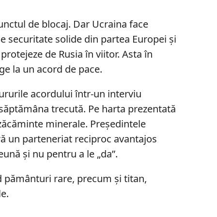
punctul de blocaj. Dar Ucraina face
e securitate solide din partea Europei și
protejeze de Rusia în viitor. Asta în
nge la un acord de pace.
rurile acordului într-un interviu
 săptămâna trecută. Pe harta prezentată
ăcăminte minerale. Președintele
ră un parteneriat reciproc avantajos
eună și nu pentru a le „da”.
d pământuri rare, precum și titan,
le.