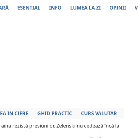
ARĂ
ESENTIAL
INFO
LUMEA LA ZI
OPINII
V
EA IN CIFRE
GHID PRACTIC
CURS VALUTAR
aina rezistă presiunilor. Zelenski nu cedează încă la