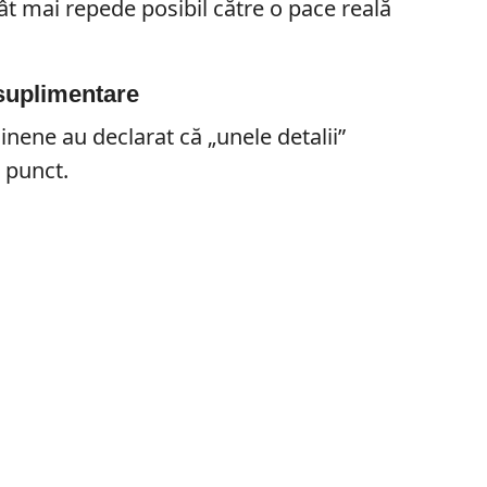
cât mai repede posibil către o pace reală
 suplimentare
inene au declarat că „unele detalii”
a punct.