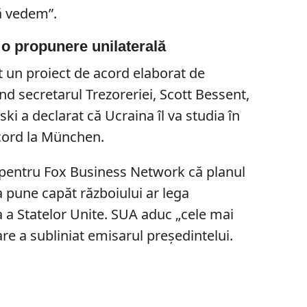
Să vedem”.
 o propunere unilaterală
at un proiect de acord elaborat de
nd secretarul Trezoreriei, Scott Bessent,
ski a declarat că Ucraina îl va studia în
acord la München.
i pentru Fox Business Network că planul
 pune capăt războiului ar lega
 a Statelor Unite. SUA aduc „cele mai
are a subliniat emisarul președintelui.