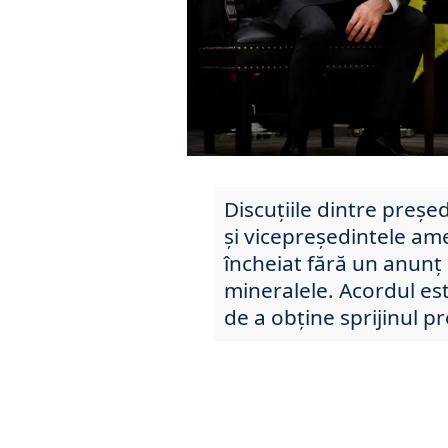
Discuțiile dintre preșe
și vicepreședintele am
încheiat fără un anunț c
mineralele. Acordul est
de a obține sprijinul 