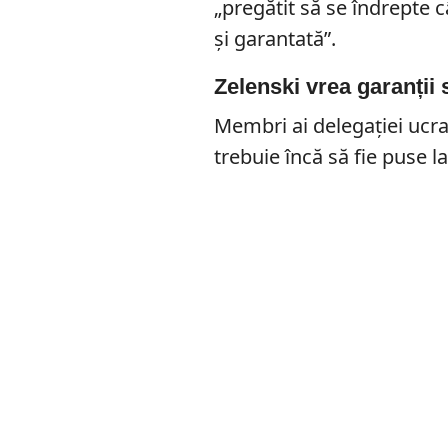
„pregătit să se îndrepte 
și garantată”.
Zelenski vrea garanții
Membri ai delegației ucra
trebuie încă să fie puse l