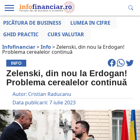
PICĂTURA DE BUSINESS
LUMEA IN CIFRE
EDUCAȚIE
ESENTIAL
INFO
LUMEA
OPINII
VOCILE
FINANCIARĂ
LA ZI
AFACERILOR
GHID PRACTIC
CURS VALUTAR
Infofinanciar
>
Info
>
Zelenski, din nou la Erdogan!
Problema cerealelor continuă
INFO
Zelenski, din nou la Erdogan!
Problema cerealelor continuă
Autor:
Cristian Raducanu
Data publicarii:
7 iulie 2023