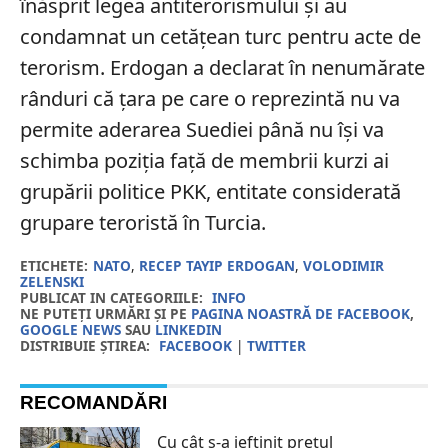
înăsprit legea antiterorismului și au
condamnat un cetățean turc pentru acte de
terorism.
Erdogan a declarat în nenumărate
rânduri că țara pe care o reprezintă nu va
permite aderarea Suediei până nu își va
schimba poziția față de membrii kurzi ai
grupării politice PKK, entitate considerată
grupare teroristă în Turcia.
ETICHETE:
NATO
,
RECEP TAYIP ERDOGAN
,
VOLODIMIR
ZELENSKI
PUBLICAT IN CATEGORIILE:
INFO
NE PUTEȚI URMĂRI ȘI PE
PAGINA NOASTRĂ DE FACEBOOK
,
GOOGLE NEWS
SAU
LINKEDIN
DISTRIBUIE ȘTIREA:
FACEBOOK
|
TWITTER
RECOMANDĂRI
Cu cât s-a ieftinit prețul