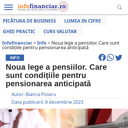
PICĂTURA DE BUSINESS
LUMEA IN CIFRE
EDUCAȚIE
ESENTIAL
INFO
LUMEA
OPINII
VOCILE
FINANCIARĂ
LA ZI
AFACERILOR
GHID PRACTIC
CURS VALUTAR
Infofinanciar
>
Info
>
Noua lege a pensiilor. Care sunt
condițiile pentru pensionarea anticipată
INFO
Noua lege a pensiilor. Care
sunt condițiile pentru
pensionarea anticipată
Autor:
Bianca Pislaru
Data publicarii:
8 decembrie 2023