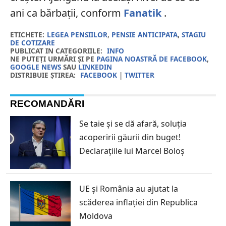
ani ca bărbații, conform
Fanatik
.
ETICHETE:
LEGEA PENSIILOR
,
PENSIE ANTICIPATA
,
STAGIU
DE COTIZARE
PUBLICAT IN CATEGORIILE:
INFO
NE PUTEȚI URMĂRI ȘI PE
PAGINA NOASTRĂ DE FACEBOOK
,
GOOGLE NEWS
SAU
LINKEDIN
DISTRIBUIE ȘTIREA:
FACEBOOK
|
TWITTER
RECOMANDĂRI
Se taie și se dă afară, soluția
acoperirii găurii din buget!
Declarațiile lui Marcel Boloș
UE și România au ajutat la
scăderea inflației din Republica
Moldova