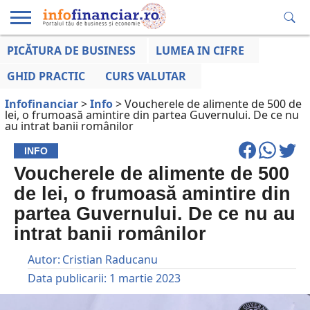
PICĂTURA DE BUSINESS
LUMEA IN CIFRE
EDUCAȚIE
ESENTIAL
INFO
LUMEA
OPINII
VOCILE
FINANCIARĂ
LA ZI
AFACERILOR
GHID PRACTIC
CURS VALUTAR
Infofinanciar
>
Info
>
Voucherele de alimente de 500 de
lei, o frumoasă amintire din partea Guvernului. De ce nu
au intrat banii românilor
INFO
Voucherele de alimente de 500
de lei, o frumoasă amintire din
partea Guvernului. De ce nu au
intrat banii românilor
Autor:
Cristian Raducanu
Data publicarii:
1 martie 2023