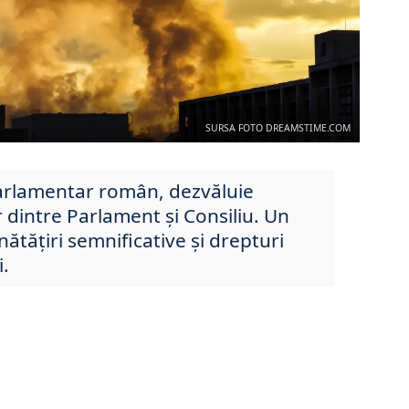
SURSA FOTO DREAMSTIME.COM
arlamentar român, dezvăluie
 dintre Parlament și Consiliu. Un
tățiri semnificative și drepturi
i.