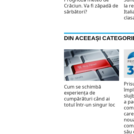
Crăciun. Va fi zăpadă de
la r
sărbători?
Ital
clas
DIN ACEEAȘI CATEGORI
Pris
Cum se schimbă
împl
experiența de
slujb
cumpărături când ai
a pa
totul într-un singur loc
comu
care
nou
comu
său 