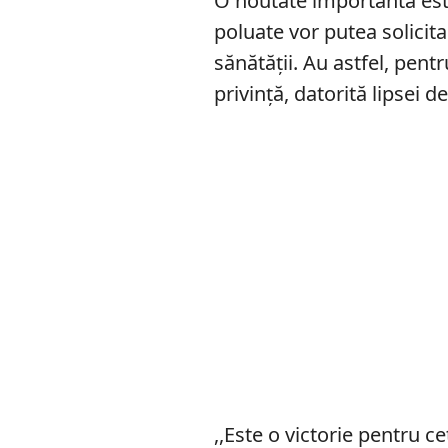
O noutate importantă este
poluate vor putea solicit
sănătății. Au astfel, pent
privință, datorită lipsei d
,,Este o victorie pentru c