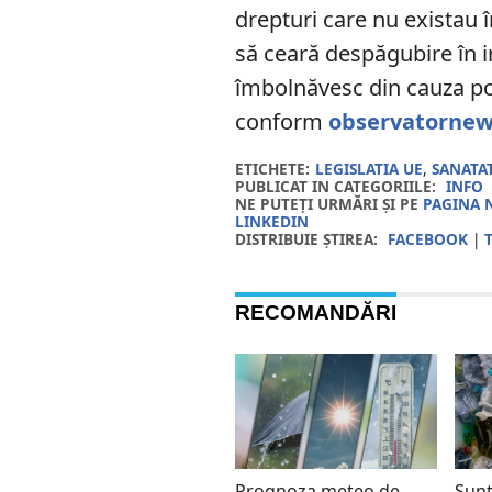
drepturi care nu existau î
să ceară despăgubire în i
îmbolnăvesc din cauza pol
conform
observatornew
ETICHETE:
LEGISLATIA UE
,
SANATA
PUBLICAT IN CATEGORIILE:
INFO
NE PUTEȚI URMĂRI ȘI PE
PAGINA 
LINKEDIN
DISTRIBUIE ȘTIREA:
FACEBOOK
|
RECOMANDĂRI
Prognoza meteo de
Sunt