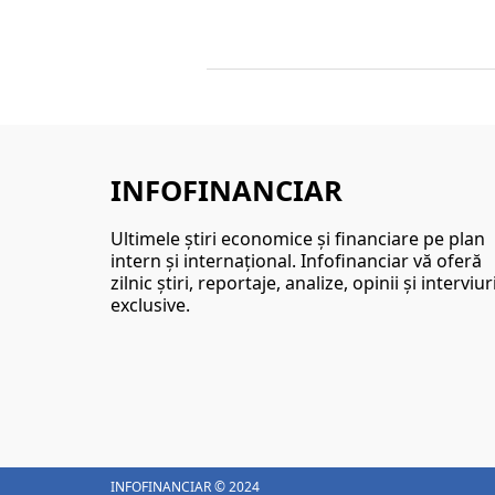
INFOFINANCIAR
Ultimele ştiri economice şi financiare pe plan
intern şi internaţional. Infofinanciar vă oferă
zilnic ştiri, reportaje, analize, opinii şi interviur
exclusive.
INFOFINANCIAR © 2024