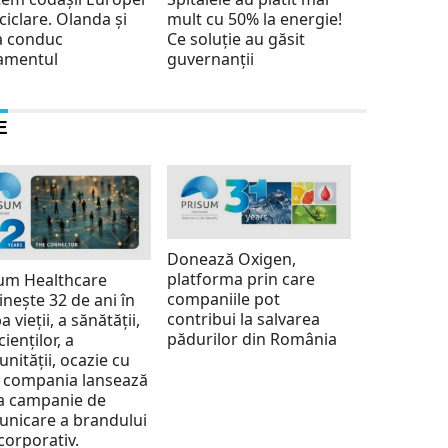
eciclare. Olanda și
mult cu 50% la energie!
ia conduc
Ce soluție au găsit
amentul
guvernanții
E
Donează Oxigen,
platforma prin care
um Healthcare
companiile pot
inește 32 de ani în
contribui la salvarea
a vieții, a sănătății,
pădurilor din România
cienților, a
nității, ocazie cu
 compania lansează
a campanie de
nicare a brandului
corporativ.