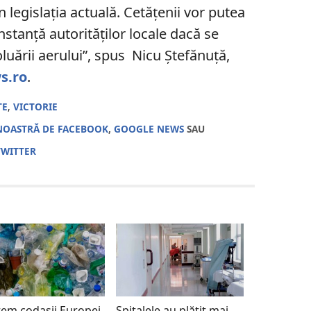
n legislația actuală. Cetățenii vor putea
nstanță autorităților locale dacă se
uării aerului”, spus Nicu Ștefănuță,
s.ro
.
TE
,
VICTORIE
NOASTRĂ DE FACEBOOK
,
GOOGLE NEWS
SAU
TWITTER
em codașii Europei
Spitalele au plătit mai