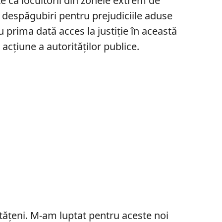
 că locuitorii din zonele extrem de
a despăgubiri pentru prejudiciile aduse
ru prima dată acces la justiție în această
e acțiune a autorităților publice.
etățeni. M-am luptat pentru aceste noi