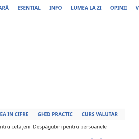
ARĂ
ESENTIAL
INFO
LUMEA LA ZI
OPINII
V
EA IN CIFRE
GHID PRACTIC
CURS VALUTAR
entru cetățeni. Despăgubiri pentru persoanele