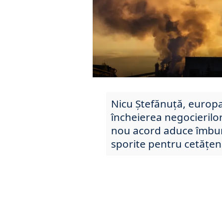
Nicu Ștefănuță, europ
încheierea negocierilor
nou acord aduce îmbună
sporite pentru cetățen