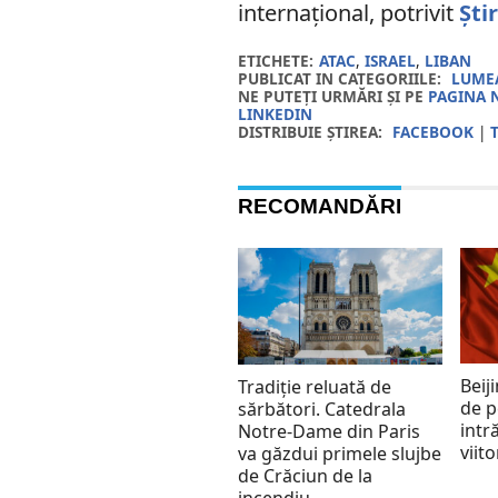
internațional, potrivit
Ști
ETICHETE:
ATAC
,
ISRAEL
,
LIBAN
PUBLICAT IN CATEGORIILE:
LUMEA
NE PUTEȚI URMĂRI ȘI PE
PAGINA 
LINKEDIN
DISTRIBUIE ȘTIREA:
FACEBOOK
|
RECOMANDĂRI
Beij
Tradiție reluată de
de p
sărbători. Catedrala
intr
Notre-Dame din Paris
viito
va găzdui primele slujbe
de Crăciun de la