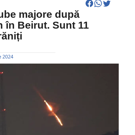
gube majore după
n în Beirut. Sunt 11
răniți
e 2024