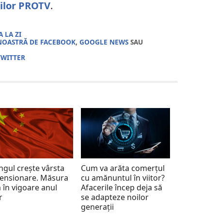
rilor PROTV
.
 LA ZI
NOASTRĂ DE FACEBOOK
,
GOOGLE NEWS
SAU
TWITTER
ingul crește vârsta
Cum va arăta comerțul
ensionare. Măsura
cu amănuntul în viitor?
ă în vigoare anul
Afacerile încep deja să
r
se adapteze noilor
generații