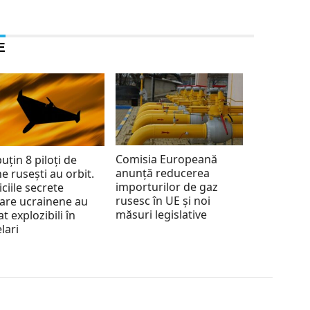
E
Comisia Europeană
puțin 8 piloți de
anunță reducerea
e rusești au orbit.
importurilor de gaz
iciile secrete
rusesc în UE și noi
tare ucrainene au
măsuri legislative
at explozibili în
lari