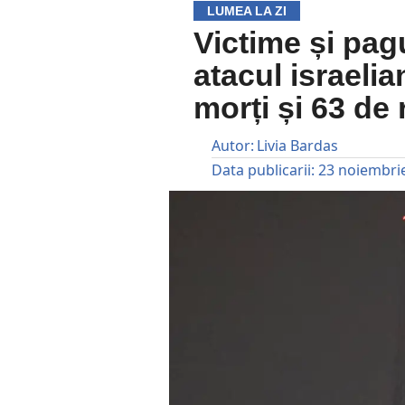
LUMEA LA ZI
Victime și pa
atacul israelia
morți și 63 de 
Autor:
Livia Bardas
Data publicarii:
23 noiembri