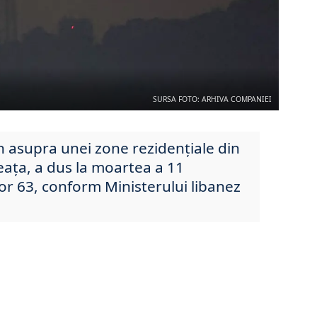
SURSA FOTO: ARHIVA COMPANIEI
n asupra unei zone rezidențiale din
ața, a dus la moartea a 11
tor 63, conform Ministerului libanez