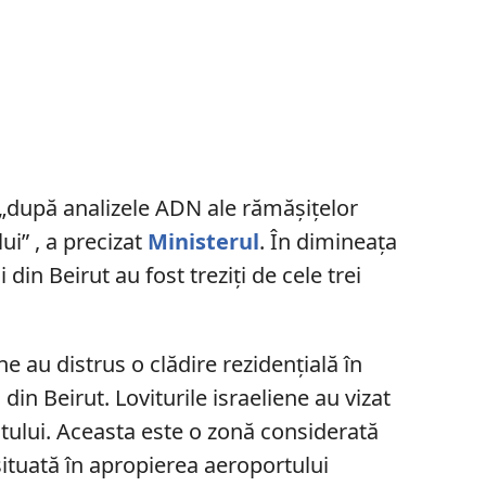
li „după analizele ADN ale rămăşiţelor
ui” , a precizat
Ministerul
. În dimineața
 din Beirut au fost treziți de cele trei
ne au distrus o clădire rezidențială în
din Beirut. Loviturile israeliene au vizat
utului. Aceasta este o zonă considerată
situată în apropierea aeroportului