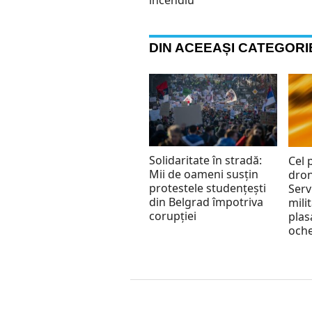
incendiu
DIN ACEEAȘI CATEGORI
Solidaritate în stradă:
Cel 
Mii de oameni susțin
dron
protestele studențești
Serv
din Belgrad împotriva
mili
corupției
plas
oche