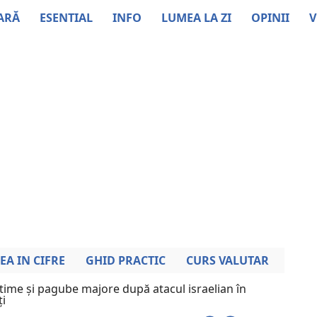
ARĂ
ESENTIAL
INFO
LUMEA LA ZI
OPINII
V
EA IN CIFRE
GHID PRACTIC
CURS VALUTAR
time și pagube majore după atacul israelian în
ți