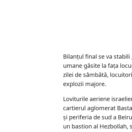
Bilanțul final se va stabi
umane găsite la faţa locul
zilei de sâmbătă, locuitorii
explozii majore.
Loviturile aeriene israelie
cartierul aglomerat Basta 
și periferia de sud a Beir
un bastion al Hezbollah, 