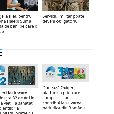
e la fileu pentru
Serviciul militar poate
ona Halep! Suma
deveni obligatoriu
șă de bani pe care o
de
E
Donează Oxigen,
platforma prin care
um Healthcare
companiile pot
inește 32 de ani în
contribui la salvarea
a vieții, a sănătății,
pădurilor din România
cienților, a
nității, ocazie cu