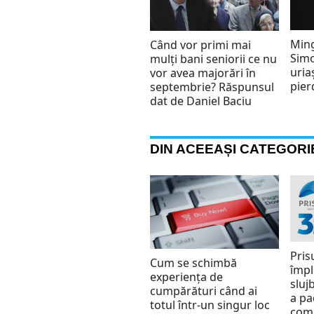
Ming
Când vor primi mai
Sim
mulți bani seniorii ce nu
uria
vor avea majorări în
pier
septembrie? Răspunsul
dat de Daniel Baciu
DIN ACEEAȘI CATEGORI
Pris
Cum se schimbă
împl
experiența de
slujb
cumpărături când ai
a pa
totul într-un singur loc
comu