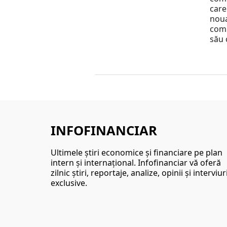
care
nou
comu
său 
INFOFINANCIAR
Ultimele ştiri economice şi financiare pe plan
intern şi internaţional. Infofinanciar vă oferă
zilnic ştiri, reportaje, analize, opinii şi interviur
exclusive.