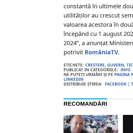
constantă în ultimele dou
utilităților au crescut se
valoarea acestora în două 
începând cu 1 august 2023
2024”, a anunțat Minister
potrivit
RomâniaTV
.
ETICHETE:
CRESTERE
,
GUVERN
,
TI
PUBLICAT IN CATEGORIILE:
INFO
NE PUTEȚI URMĂRI ȘI PE
PAGINA 
LINKEDIN
DISTRIBUIE ȘTIREA:
FACEBOOK
|
RECOMANDĂRI