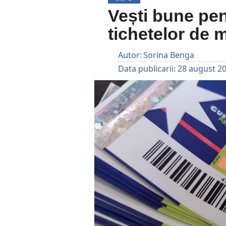
Vești bune pen
tichetelor de 
Autor:
Sorina Benga
Data publicarii:
28 august 2