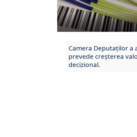
Camera Deputaților a a
prevede creșterea valo
decizional.