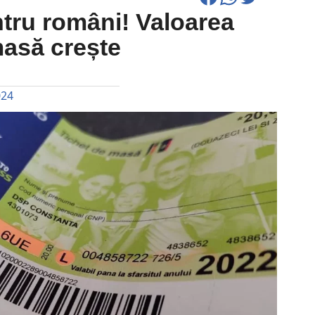
tru români! Valoarea
masă crește
024