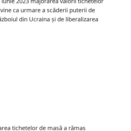
iunie 2023 majorarea valorii tichetelor
vine ca urmare a scăderii puterii de
zboiul din Ucraina și de liberalizarea
oarea tichetelor de masă a rămas