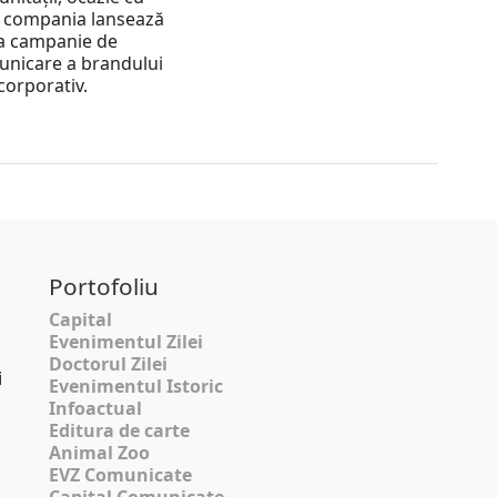
 compania lansează
a campanie de
nicare a brandului
corporativ.
Portofoliu
Capital
Evenimentul Zilei
Doctorul Zilei
i
Evenimentul Istoric
Infoactual
Editura de carte
Animal Zoo
EVZ Comunicate