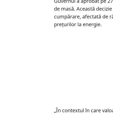
Guvernul a aprobat pe 27 
de masă. Această decizie 
cumpărare, afectată de ră
prețurilor la energie.
„În contextul în care val