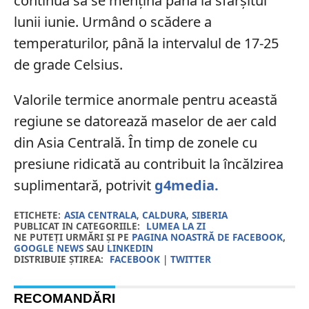
continua să se mențină până la sfârșitul
lunii iunie. Urmând o scădere a
temperaturilor, până la intervalul de 17-25
de grade Celsius.
Valorile termice anormale pentru această
regiune se datorează maselor de aer cald
din Asia Centrală. În timp de zonele cu
presiune ridicată au contribuit la încălzirea
suplimentară, potrivit
g4media.
ETICHETE:
ASIA CENTRALA
,
CALDURA
,
SIBERIA
PUBLICAT IN CATEGORIILE:
LUMEA LA ZI
NE PUTEȚI URMĂRI ȘI PE
PAGINA NOASTRĂ DE FACEBOOK
,
GOOGLE NEWS
SAU
LINKEDIN
DISTRIBUIE ȘTIREA:
FACEBOOK
|
TWITTER
RECOMANDĂRI