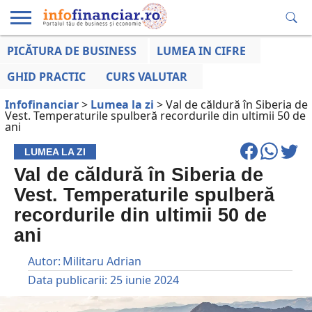
PICĂTURA DE BUSINESS
LUMEA IN CIFRE
EDUCAȚIE
ESENTIAL
INFO
LUMEA
OPINII
VOCILE
FINANCIARĂ
LA ZI
AFACERILOR
GHID PRACTIC
CURS VALUTAR
Infofinanciar
>
Lumea la zi
>
Val de căldură în Siberia de
Vest. Temperaturile spulberă recordurile din ultimii 50 de
ani
LUMEA LA ZI
Val de căldură în Siberia de
Vest. Temperaturile spulberă
recordurile din ultimii 50 de
ani
Autor:
Militaru Adrian
Data publicarii:
25 iunie 2024