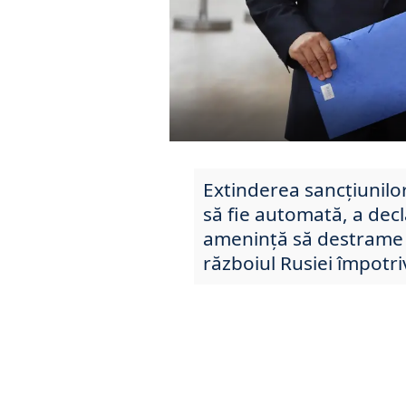
Extinderea sancțiunilo
să fie automată, a dec
amenință să destrame r
războiul Rusiei împotri