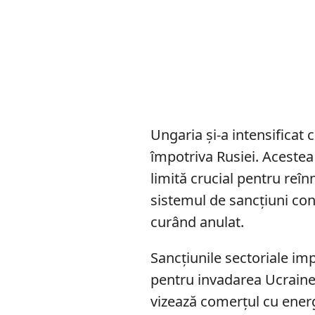
Ungaria și-a intensificat c
împotriva Rusiei. Aceste
limită crucial pentru reînn
sistemul de sancțiuni cons
curând anulat.
Sancțiunile sectoriale i
pentru invadarea Ucrainei
vizează comerțul cu energi