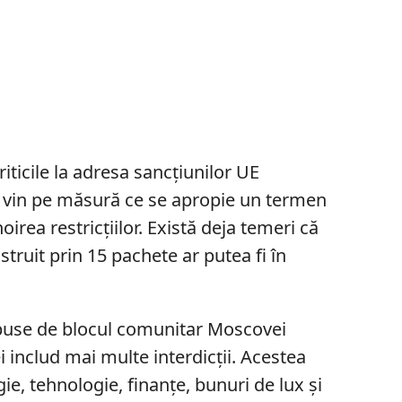
riticile la adresa sancțiunilor UE
a vin pe măsură ce se apropie un termen
oirea restricțiilor. Există deja temeri că
truit prin 15 pachete ar putea fi în
mpuse de blocul comunitar Moscovei
 includ mai multe interdicții. Acestea
e, tehnologie, finanțe, bunuri de lux și