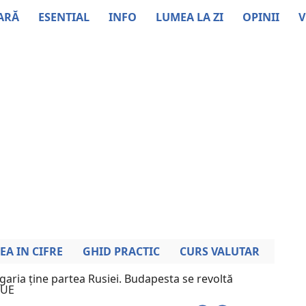
ARĂ
ESENTIAL
INFO
LUMEA LA ZI
OPINII
V
EA IN CIFRE
GHID PRACTIC
CURS VALUTAR
aria ține partea Rusiei. Budapesta se revoltă
 UE