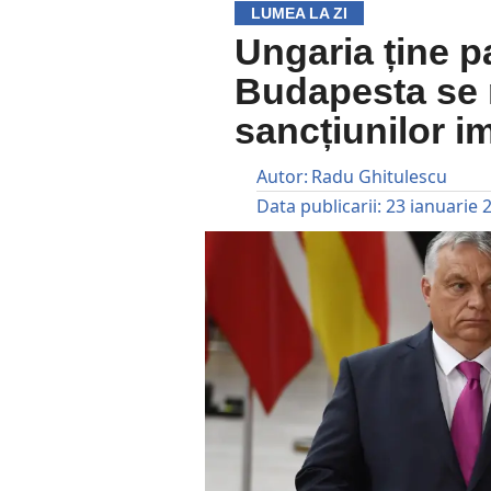
LUMEA LA ZI
Ungaria ține p
Budapesta se 
sancțiunilor 
Autor:
Radu Ghitulescu
Data publicarii:
23 ianuarie 