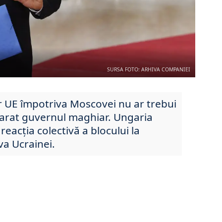
SURSA FOTO: ARHIVA COMPANIEI
r UE împotriva Moscovei nu ar trebui
larat guvernul maghiar. Ungaria
eacția colectivă a blocului la
va Ucrainei.