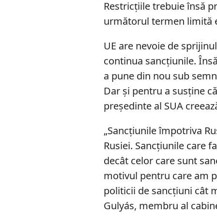
Restricțiile trebuie însă p
următorul termen limită e
UE are nevoie de sprijinu
continua sancțiunile. În
a pune din nou sub semnul
Dar și pentru a susține 
președinte al SUA creează
„Sancțiunile împotriva Ru
Rusiei. Sancțiunile care 
decât celor care sunt san
motivul pentru care am p
politicii de sancțiuni cât
Gulyás, membru al cabine