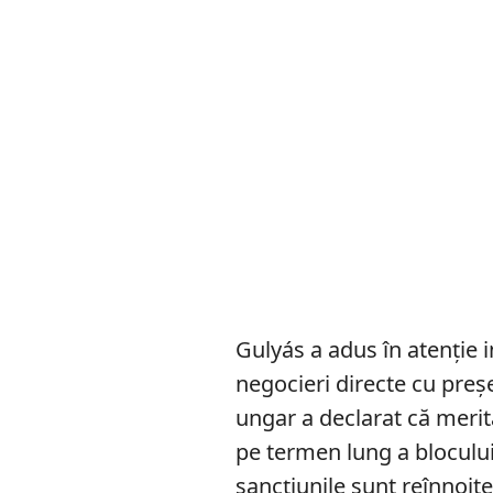
Gulyás a adus în atenție i
negocieri directe cu preșe
ungar a declarat că merită
pe termen lung a blocului
sancțiunile sunt reînnoite 