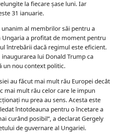
relungite la fiecare șase luni. Iar
ste 31 ianuarie.
l unanim al membrilor săi pentru a
să Ungaria a profitat de moment pentru
 întrebării dacă regimul este eficient.
că inaugurarea lui Donald Trump ca
 un nou context politic.
siei au făcut mai mult rău Europei decât
fac mai mult rău celor care le impun
cționați nu prea au sens. Acesta este
ledat întotdeauna pentru o încetare a
 mai curând posibil”, a declarat Gergely
tului de guvernare al Ungariei.