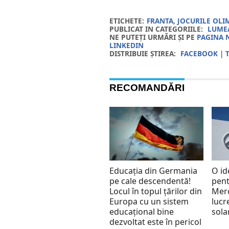
ETICHETE:
FRANTA
,
JOCURILE OLIM
PUBLICAT IN CATEGORIILE:
LUMEA
NE PUTEȚI URMĂRI ȘI PE
PAGINA 
LINKEDIN
DISTRIBUIE ȘTIREA:
FACEBOOK
|
RECOMANDĂRI
Educația din Germania
O id
pe cale descendentă!
pent
Locul în topul țărilor din
Merc
Europa cu un sistem
lucr
educațional bine
sola
dezvoltat este în pericol