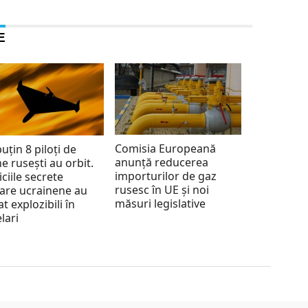
E
Comisia Europeană
puțin 8 piloți de
anunță reducerea
e rusești au orbit.
importurilor de gaz
iciile secrete
rusesc în UE și noi
tare ucrainene au
măsuri legislative
at explozibili în
lari