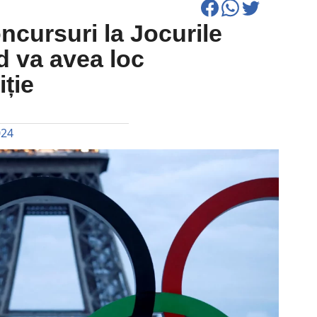
oncursuri la Jocurile
d va avea loc
ție
024