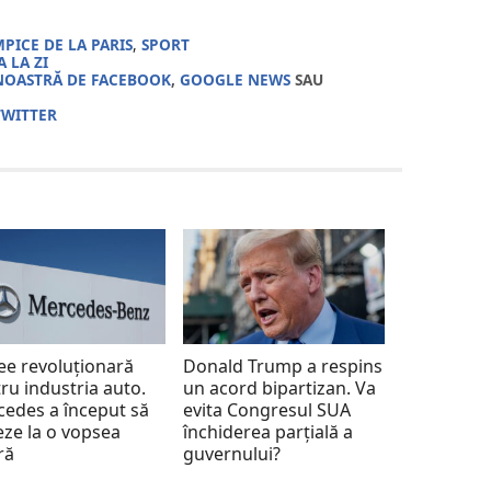
PICE DE LA PARIS
,
SPORT
 LA ZI
NOASTRĂ DE FACEBOOK
,
GOOGLE NEWS
SAU
TWITTER
ee revoluționară
Donald Trump a respins
ru industria auto.
un acord bipartizan. Va
edes a început să
evita Congresul SUA
eze la o vopsea
închiderea parțială a
ră
guvernului?