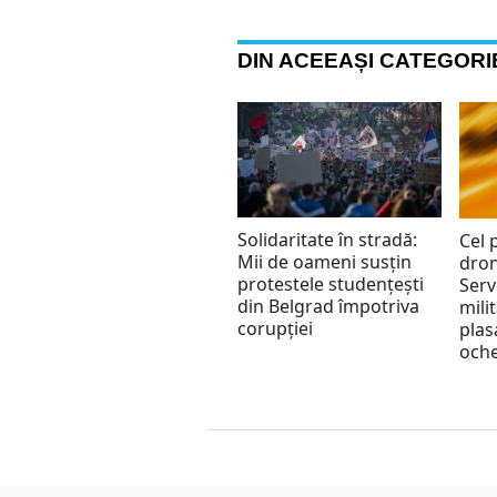
DIN ACEEAȘI CATEGORI
Solidaritate în stradă:
Cel 
Mii de oameni susțin
dron
protestele studențești
Serv
din Belgrad împotriva
mili
corupției
plas
oche