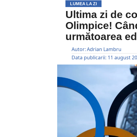
LUMEA LA ZI
Ultima zi de c
Olimpice! Cân
următoarea edi
Autor:
Adrian Lambru
Data publicarii:
11 august 2