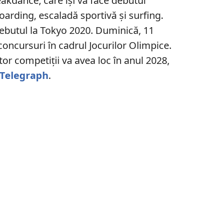
eakdance, care își va face debutul
oarding, escaladă sportivă și surfing.
 debutul la Tokyo 2020. Duminică, 11
concursuri în cadrul Jocurilor Olimpice.
or competiții va avea loc în anul 2028,
 Telegraph
.