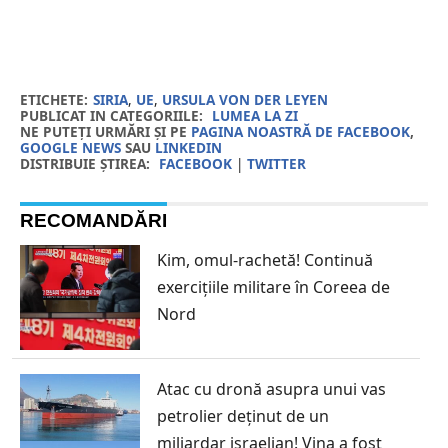
ETICHETE:
SIRIA
,
UE
,
URSULA VON DER LEYEN
PUBLICAT IN CATEGORIILE:
LUMEA LA ZI
NE PUTEȚI URMĂRI ȘI PE
PAGINA NOASTRĂ DE FACEBOOK
,
GOOGLE NEWS
SAU
LINKEDIN
DISTRIBUIE ȘTIREA:
FACEBOOK
|
TWITTER
RECOMANDĂRI
Kim, omul-rachetă! Continuă
exercițiile militare în Coreea de
Nord
Atac cu dronă asupra unui vas
petrolier deținut de un
miliardar israelian! Vina a fost