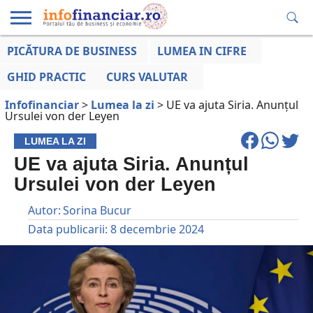
PICĂTURA DE BUSINESS
LUMEA IN CIFRE
EDUCAȚIE
ESENTIAL
INFO
LUMEA
OPINII
VOCILE
FINANCIARĂ
LA ZI
AFACERILOR
GHID PRACTIC
CURS VALUTAR
Infofinanciar
>
Lumea la zi
>
UE va ajuta Siria. Anunțul
Ursulei von der Leyen
LUMEA LA ZI
UE va ajuta Siria. Anunțul
Ursulei von der Leyen
Autor:
Sorina Bucur
Data publicarii:
8 decembrie 2024