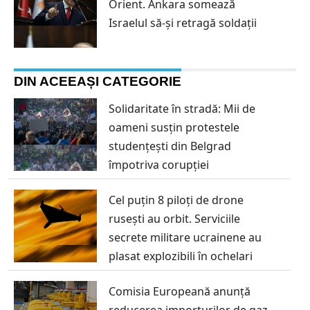
Orient. Ankara somează
Israelul să-și retragă soldații
DIN ACEEAȘI CATEGORIE
Solidaritate în stradă: Mii de
oameni susțin protestele
studențești din Belgrad
împotriva corupției
Cel puțin 8 piloți de drone
rusești au orbit. Serviciile
secrete militare ucrainene au
plasat explozibili în ochelari
Comisia Europeană anunță
reducerea importurilor de gaz