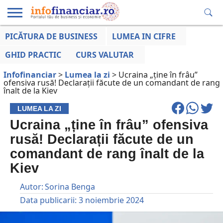
PICĂTURA DE BUSINESS
LUMEA IN CIFRE
EDUCAȚIE
ESENTIAL
INFO
LUMEA
OPINII
VOCILE
FINANCIARĂ
LA ZI
AFACERILOR
GHID PRACTIC
CURS VALUTAR
Infofinanciar
>
Lumea la zi
>
Ucraina „ține în frâu”
ofensiva rusă! Declarații făcute de un comandant de rang
înalt de la Kiev
LUMEA LA ZI
Ucraina „ține în frâu” ofensiva
rusă! Declarații făcute de un
comandant de rang înalt de la
Kiev
Autor:
Sorina Benga
Data publicarii:
3 noiembrie 2024