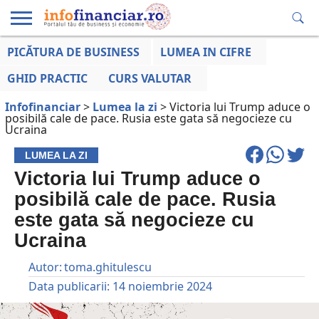
PICĂTURA DE BUSINESS
LUMEA IN CIFRE
EDUCAȚIE
ESENTIAL
INFO
LUMEA
OPINII
VOCILE
FINANCIARĂ
LA ZI
AFACERILOR
GHID PRACTIC
CURS VALUTAR
Infofinanciar
>
Lumea la zi
>
Victoria lui Trump aduce o
posibilă cale de pace. Rusia este gata să negocieze cu
Ucraina
LUMEA LA ZI
Victoria lui Trump aduce o
posibilă cale de pace. Rusia
este gata să negocieze cu
Ucraina
Autor:
toma.ghitulescu
Data publicarii:
14 noiembrie 2024