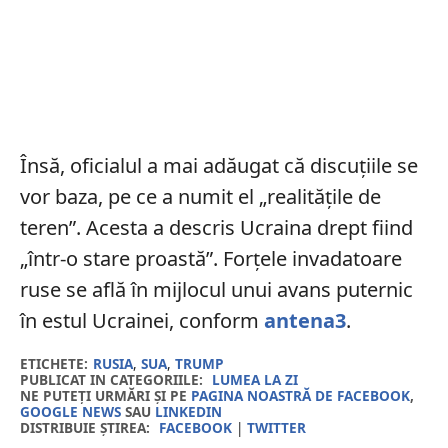
Însă, oficialul a mai adăugat că discuțiile se
vor baza, pe ce a numit el „realitățile de
teren”. Acesta a descris Ucraina drept fiind
„într-o stare proastă”. Forțele invadatoare
ruse se află în mijlocul unui avans puternic
în estul Ucrainei, conform
antena3
.
ETICHETE:
RUSIA
,
SUA
,
TRUMP
PUBLICAT IN CATEGORIILE:
LUMEA LA ZI
NE PUTEȚI URMĂRI ȘI PE
PAGINA NOASTRĂ DE FACEBOOK
,
GOOGLE NEWS
SAU
LINKEDIN
DISTRIBUIE ȘTIREA:
FACEBOOK
|
TWITTER