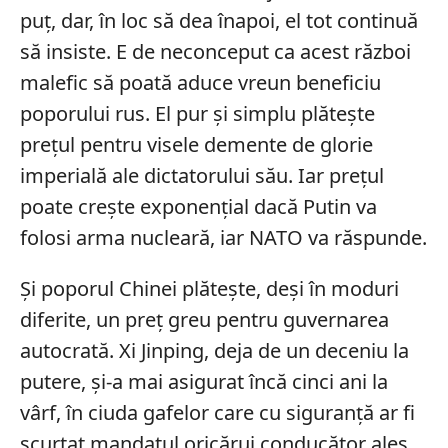
puț, dar, în loc să dea înapoi, el tot continuă
să insiste. E de neconceput ca acest război
malefic să poată aduce vreun beneficiu
poporului rus. El pur și simplu plătește
prețul pentru visele demente de glorie
imperială ale dictatorului său. Iar prețul
poate crește exponențial dacă Putin va
folosi arma nucleară, iar NATO va răspunde.
Și poporul Chinei plătește, deși în moduri
diferite, un preț greu pentru guvernarea
autocrată. Xi Jinping, deja de un deceniu la
putere, și-a mai asigurat încă cinci ani la
vârf, în ciuda gafelor care cu siguranță ar fi
scurtat mandatul oricărui conducător ales