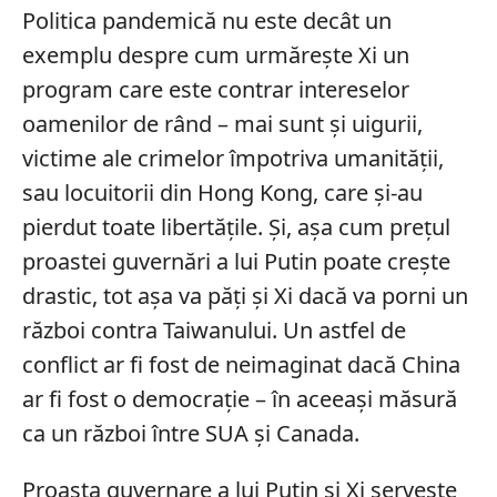
Politica pandemică nu este decât un
exemplu despre cum urmărește Xi un
program care este contrar intereselor
oamenilor de rând – mai sunt și uigurii,
victime ale crimelor împotriva umanității,
sau locuitorii din Hong Kong, care și-au
pierdut toate libertățile. Și, așa cum prețul
proastei guvernări a lui Putin poate crește
drastic, tot așa va păți și Xi dacă va porni un
război contra Taiwanului. Un astfel de
conflict ar fi fost de neimaginat dacă China
ar fi fost o democrație – în aceeași măsură
ca un război între SUA și Canada.
Proasta guvernare a lui Putin și Xi servește