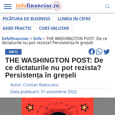
PICĂTURA DE BUSINESS
LUMEA IN CIFRE
EDUCAȚIE
ESENTIAL
INFO
LUMEA
OPINII
VOCILE
FINANCIARĂ
LA ZI
AFACERILOR
GHID PRACTIC
CURS VALUTAR
Infofinanciar
>
Info
>
THE WASHINGTON POST: De ce
dictaturile nu pot rezista? Persistența în greșeli
INFO
THE WASHINGTON POST: De
ce dictaturile nu pot rezista?
Persistența în greșeli
Autor:
Cristian Raducanu
Data publicarii:
31 octombrie 2022