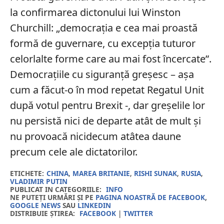
la confirmarea dictonului lui Winston
Churchill: „democrația e cea mai proastă
formă de guvernare, cu excepția tuturor
celorlalte forme care au mai fost încercate”.
Democrațiile cu siguranță greșesc – așa
cum a făcut-o în mod repetat Regatul Unit
după votul pentru Brexit -, dar greșelile lor
nu persistă nici de departe atât de mult și
nu provoacă nicidecum atâtea daune
precum cele ale dictatorilor.
ETICHETE:
CHINA
,
MAREA BRITANIE
,
RISHI SUNAK
,
RUSIA
,
VLADIMIR PUTIN
PUBLICAT IN CATEGORIILE:
INFO
NE PUTEȚI URMĂRI ȘI PE
PAGINA NOASTRĂ DE FACEBOOK
,
GOOGLE NEWS
SAU
LINKEDIN
DISTRIBUIE ȘTIREA:
FACEBOOK
|
TWITTER