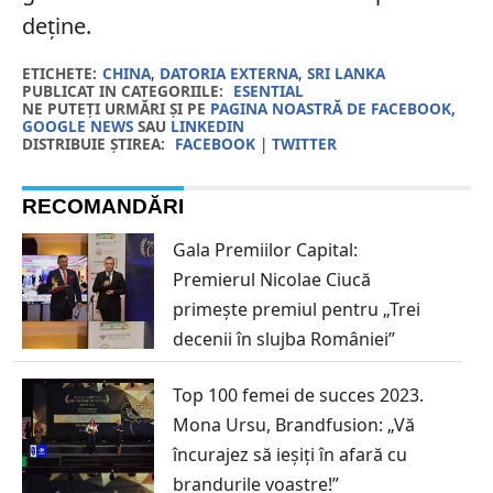
deține.
ETICHETE:
CHINA
,
DATORIA EXTERNA
,
SRI LANKA
PUBLICAT IN CATEGORIILE:
ESENTIAL
NE PUTEȚI URMĂRI ȘI PE
PAGINA NOASTRĂ DE FACEBOOK
,
GOOGLE NEWS
SAU
LINKEDIN
DISTRIBUIE ȘTIREA:
FACEBOOK
|
TWITTER
RECOMANDĂRI
Gala Premiilor Capital:
Premierul Nicolae Ciucă
primește premiul pentru „Trei
decenii în slujba României”
Top 100 femei de succes 2023.
Mona Ursu, Brandfusion: „Vă
încurajez să ieșiți în afară cu
brandurile voastre!”