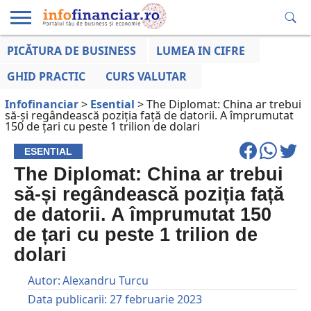
PICĂTURA DE BUSINESS
LUMEA IN CIFRE
EDUCAȚIE
ESENTIAL
INFO
LUMEA
OPINII
VOCILE
FINANCIARĂ
LA ZI
AFACERILOR
GHID PRACTIC
CURS VALUTAR
Infofinanciar
>
Esential
>
The Diplomat: China ar trebui
să-și regândească poziția față de datorii. A împrumutat
150 de țari cu peste 1 trilion de dolari
ESENTIAL
The Diplomat: China ar trebui
să-și regândească poziția față
de datorii. A împrumutat 150
de țari cu peste 1 trilion de
dolari
Autor:
Alexandru Turcu
Data publicarii:
27 februarie 2023