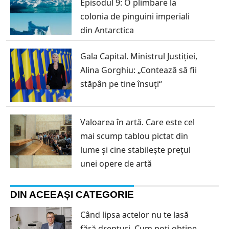
Episodul 9: O plimbare la
colonia de pinguini imperiali
din Antarctica
Gala Capital. Ministrul Justiției,
Alina Gorghiu: „Contează să fii
stăpân pe tine însuți“
Valoarea în artă. Care este cel
mai scump tablou pictat din
lume și cine stabilește prețul
unei opere de artă
DIN ACEEAȘI CATEGORIE
Când lipsa actelor nu te lasă
fără drepturi. Cum poți obține