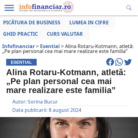
PICĂTURA DE BUSINESS
LUMEA IN CIFRE
EDUCAȚIE
ESENTIAL
INFO
LUMEA
OPINII
VOCILE
FINANCIARĂ
LA ZI
AFACERILOR
GHID PRACTIC
CURS VALUTAR
Infofinanciar
>
Esential
>
Alina Rotaru-Kotmann, atletă:
„Pe plan personal cea mai mare realizare este familia”
ESENTIAL
Alina Rotaru-Kotmann, atletă:
„Pe plan personal cea mai
mare realizare este familia”
Autor:
Sorina Bucur
Data publicarii:
8 august 2024