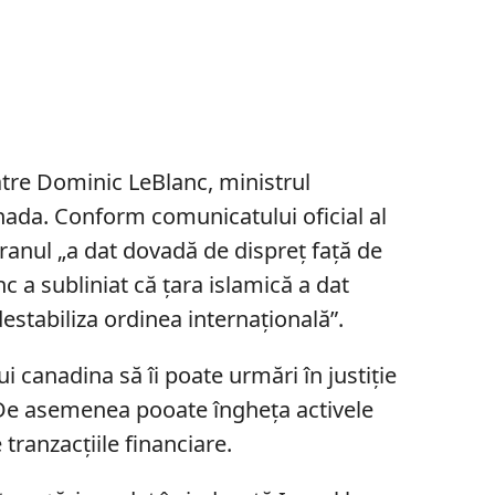
ătre Dominic LeBlanc, ministrul
anada. Conform comunicatului oficial al
ranul „a dat dovadă de dispreţ faţă de
c a subliniat că țara islamică a dat
estabiliza ordinea internaţională”.
 canadina să îi poate urmări în justiţie
De asemenea pooate îngheţa activele
 tranzacţiile financiare.