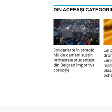
DIN ACEEAȘI CATEGORI
Solidaritate în stradă:
Cel 
Mii de oameni susțin
dron
protestele studențești
Serv
din Belgrad împotriva
mili
corupției
plas
oche