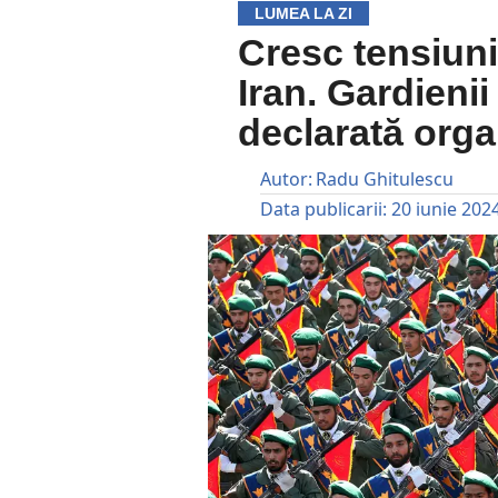
LUMEA LA ZI
Cresc tensiuni
Iran. Gardienii
declarată organ
Autor:
Radu Ghitulescu
Data publicarii:
20 iunie 202