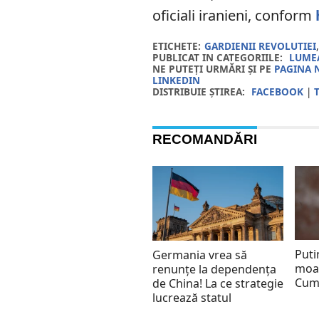
oficiali iranieni, conform
ETICHETE:
GARDIENII REVOLUTIEI
PUBLICAT IN CATEGORIILE:
LUMEA
NE PUTEȚI URMĂRI ȘI PE
PAGINA 
LINKEDIN
DISTRIBUIE ȘTIREA:
FACEBOOK
|
RECOMANDĂRI
Puti
Germania vrea să
moar
renunțe la dependența
Cum
de China! La ce strategie
lucrează statul