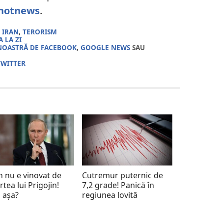
hotnews
.
,
IRAN
,
TERORISM
 LA ZI
NOASTRĂ DE FACEBOOK
,
GOOGLE NEWS
SAU
TWITTER
n nu e vinovat de
Cutremur puternic de
tea lui Prigojin!
7,2 grade! Panică în
 așa?
regiunea lovită