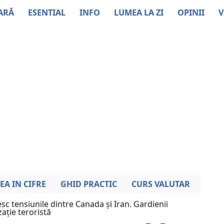
ARĂ
ESENTIAL
INFO
LUMEA LA ZI
OPINII
V
EA IN CIFRE
GHID PRACTIC
CURS VALUTAR
sc tensiunile dintre Canada și Iran. Gardienii
zație teroristă