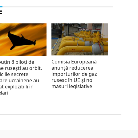
E
Comisia Europeană
puțin 8 piloți de
anunță reducerea
e rusești au orbit.
importurilor de gaz
iciile secrete
rusesc în UE și noi
tare ucrainene au
măsuri legislative
at explozibili în
lari