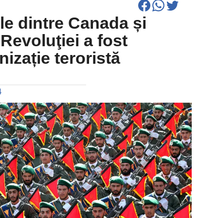
le dintre Canada și
 Revoluţiei a fost
izație teroristă
4