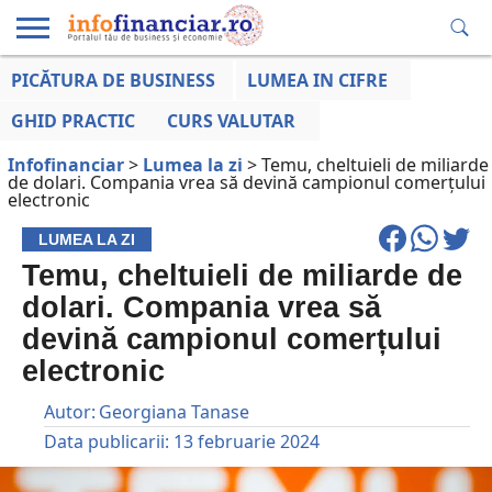
PICĂTURA DE BUSINESS
LUMEA IN CIFRE
EDUCAȚIE
ESENTIAL
INFO
LUMEA
OPINII
VOCILE
FINANCIARĂ
LA ZI
AFACERILOR
GHID PRACTIC
CURS VALUTAR
Infofinanciar
>
Lumea la zi
>
Temu, cheltuieli de miliarde
de dolari. Compania vrea să devină campionul comerțului
electronic
LUMEA LA ZI
Temu, cheltuieli de miliarde de
dolari. Compania vrea să
devină campionul comerțului
electronic
Autor:
Georgiana Tanase
Data publicarii:
13 februarie 2024