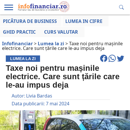
PICĂTURA DE BUSINESS
LUMEA IN CIFRE
EDUCAȚIE
ESENTIAL
INFO
LUMEA
OPINII
VOCILE
FINANCIARĂ
LA ZI
AFACERILOR
GHID PRACTIC
CURS VALUTAR
Infofinanciar
>
Lumea la zi
>
Taxe noi pentru mașinile
electrice. Care sunt țările care le-au impus deja
LUMEA LA ZI
Taxe noi pentru mașinile
electrice. Care sunt țările care
le-au impus deja
Autor:
Livia Bardas
Data publicarii:
7 mai 2024