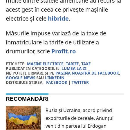
multe dintre statele americane au recurs la
acest gest în ceea ce privește mașinile
electrice și cele
hibride
.
Măsurile impuse variază de la taxe de
înmatriculare la tarife de utilizare a
drumurilor, scrie
Profit.ro
ETICHETE:
MAȘINI ELECTRICE
,
TARIFE
,
TAXE
PUBLICAT IN CATEGORIILE:
LUMEA LA ZI
NE PUTEȚI URMĂRI ȘI PE
PAGINA NOASTRĂ DE FACEBOOK
,
GOOGLE NEWS
SAU
LINKEDIN
DISTRIBUIE ȘTIREA:
FACEBOOK
|
TWITTER
RECOMANDĂRI
Rusia și Ucraina, acord privind
exporturile de cereale. Anunțul
venit din partea lui Erdogan