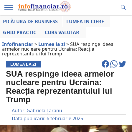
PICĂTURA DE BUSINESS
LUMEA IN CIFRE
EDUCAȚIE
ESENTIAL
INFO
LUMEA
OPINII
VOCILE
FINANCIARĂ
LA ZI
AFACERILOR
GHID PRACTIC
CURS VALUTAR
Infofinanciar
>
Lumea la zi
>
SUA respinge ideea
armelor nucleare pentru Ucraina: Reacția
reprezentantului lui Trump
LUMEA LA ZI
SUA respinge ideea armelor
nucleare pentru Ucraina:
Reacția reprezentantului lui
Trump
Autor:
Gabriela Țăranu
Data publicarii:
6 februarie 2025