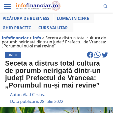
PICĂTURA DE BUSINESS
LUMEA IN CIFRE
EDUCAȚIE
ESENTIAL
INFO
LUMEA
OPINII
VOCILE
FINANCIARĂ
LA ZI
AFACERILOR
GHID PRACTIC
CURS VALUTAR
Infofinanciar
>
Info
>
Seceta a distrus total cultura de
porumb neirigată dintr-un județ! Prefectul de Vrancea:
„Porumbul nu-și mai revine”
INFO
Seceta a distrus total cultura
de porumb neirigată dintr-un
județ! Prefectul de Vrancea:
„Porumbul nu-și mai revine”
Autor:
Vlad Cirstea
Data publicarii:
28 iulie 2022