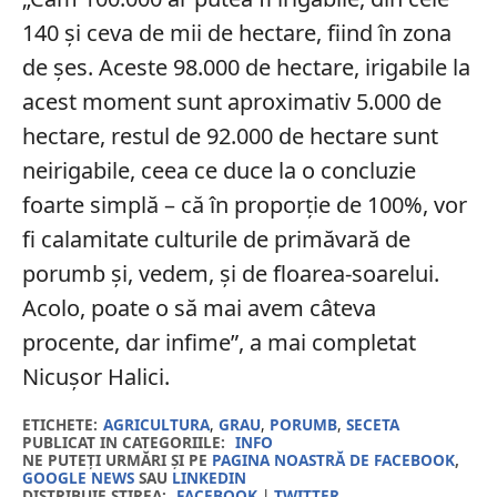
140 și ceva de mii de hectare, fiind în zona
de șes. Aceste 98.000 de hectare, irigabile la
acest moment sunt aproximativ 5.000 de
hectare, restul de 92.000 de hectare sunt
neirigabile, ceea ce duce la o concluzie
foarte simplă – că în proporție de 100%, vor
fi calamitate culturile de primăvară de
porumb și, vedem, și de floarea-soarelui.
Acolo, poate o să mai avem câteva
procente, dar infime”, a mai completat
Nicușor Halici.
ETICHETE:
AGRICULTURA
,
GRAU
,
PORUMB
,
SECETA
PUBLICAT IN CATEGORIILE:
INFO
NE PUTEȚI URMĂRI ȘI PE
PAGINA NOASTRĂ DE FACEBOOK
,
GOOGLE NEWS
SAU
LINKEDIN
DISTRIBUIE ȘTIREA:
FACEBOOK
|
TWITTER