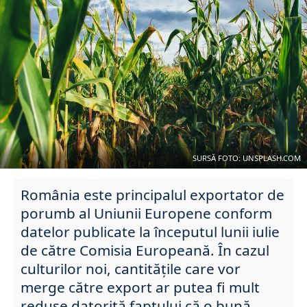
SURSĂ FOTO: UNSPLASH.COM
România este principalul exportator de
porumb al Uniunii Europene conform
datelor publicate la începutul lunii iulie
de către Comisia Europeană. În cazul
culturilor noi, cantitățile care vor
merge către export ar putea fi mult
reduse datorită faptului că o bună