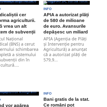
alul de Youtube
O
INFO
i România”,...
dicaliștii cer
APIA a autorizat plăți
orma agriculturii.
de 580 de milioane
 vrea un alt
de euro. Avansurile
tem de subvenții
depășesc un miliard
cul Naţional
APIA (Agenţia de Plăţi
dical (BNS) a cerut
şi Intervenţie pentru
ernului schimbarea
Agricultură) a anunțat
pletă a sistemului
că a autorizat plăți de
subvenții din în
579,9...
cultură....
INFO
Bani gratis de la stat.
O
Ce români pot
d vor apărea