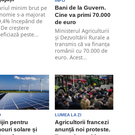
INFO
ariul minim brut pe
Bani de la Guvern.
nomie s-a majorat
Cine va primi 70.000
9,4% începând de
de euro
. De creștere
Ministerul Agriculturii
eficiază peste...
și Dezvoltării Rurale a
transmis că va finanța
românii cu 70.000 de
euro. Acest...
O
LUMEA LA ZI
ijin pentru
Agricultorii francezi
ouri solare și
anunță noi proteste.