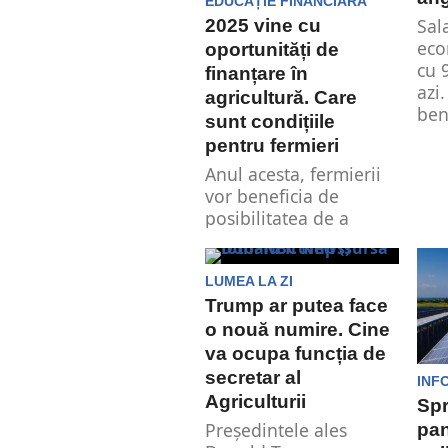
EDUCAȚIE FINANCIARĂ
Sal
2025 vine cu
eco
oportunități de
cu 
finanțare în
azi
agricultură. Care
ben
sunt condițiile
pentru fermieri
Anul acesta, fermierii
vor beneficia de
posibilitatea de a
obține finanțare prin
intermediul mai multor
programe...
LUMEA LA ZI
Trump ar putea face
o nouă numire. Cine
va ocupa funcția de
secretar al
INF
Agriculturii
Spr
Președintele ales
pan