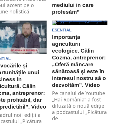
pui accent pe o
mediului in care
iune holistică
profesăm”
ra activității în
Maria Cîrjă, lider cu
, să te...
viziune în domeniul
ESENTIAL
agricol, a fost premiată
Importanța
la Gala „Excelență în
agriculturii
Management”...
ecologice. Călin
Cozma, antreprenor:
NTIAL
„Oferă mâncare
vocările și
sănătoasă și este în
rtunitățile unui
interesul nostru să o
iness în
dezvoltăm”. Video
icultură. Călin
Pe canalul de Youtube
ma, antreprenor:
„Hai România” a fost
te profitabil, dar
difuzată o nouă ediție
predictibil”. Video
a podcastului „Picătura
adrul noii ediții a
de...
castului „Picătura
business” de pe