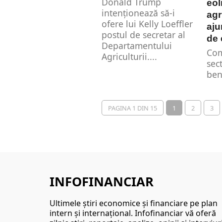
Donald Trump
eol
intenționează să-i
agr
ofere lui Kelly Loeffler
aju
postul de secretar al
de 
Departamentului
Com
Agriculturii....
sec
ben
sta
de 
pro
PAGINA 1 DIN 15
1
2
3
INFOFINANCIAR
Ultimele ştiri economice şi financiare pe plan
intern şi internaţional. Infofinanciar vă oferă