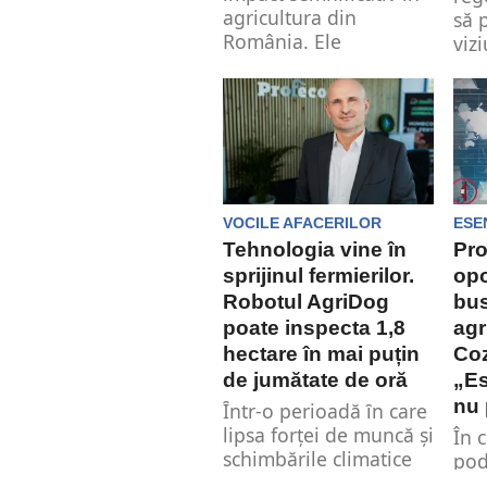
agricultura din
să 
România. Ele
viz
contribuie...
asup
sine
VOCILE AFACERILOR
ESE
Tehnologia vine în
Pro
sprijinul fermierilor.
opo
Robotul AgriDog
bus
poate inspecta 1,8
agr
hectare în mai puțin
Coz
de jumătate de oră
„Es
nu 
Ȋntr-o perioadă ȋn care
lipsa forței de muncă și
În c
schimbările climatice
pod
generează provocări
de 