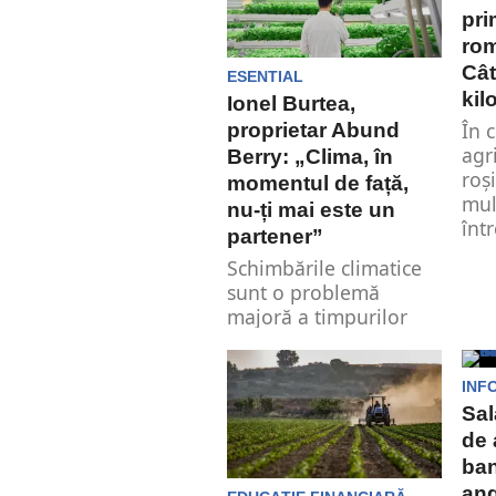
pri
rom
Cât
ESENTIAL
kil
Ionel Burtea,
În 
proprietar Abund
agr
Berry: „Clima, în
roș
momentul de față,
mul
nu-ți mai este un
într
partener”
Schimbările climatice
sunt o problemă
majoră a timpurilor
noastre. Agricultura și
sectorul alimentar sunt
printre industriile...
INF
Sal
de 
ban
ang