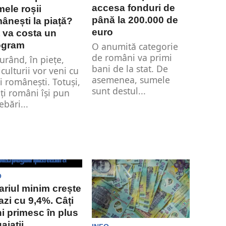
accesa fonduri de
mele roșii
până la 200.000 de
ânești la piață?
euro
 va costa un
ogram
O anumită categorie
de români va primi
curând, în piețe,
bani de la stat. De
iculturii vor veni cu
asemenea, sumele
ii românești. Totuși,
sunt destul...
ți români își pun
ebări...
O
ariul minim crește
azi cu 9,4%. Câți
i primesc în plus
ajații