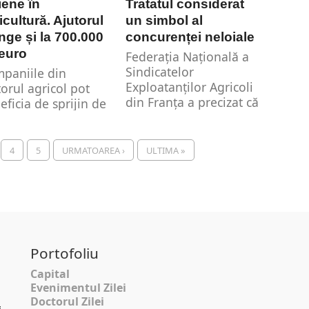
iene în
Tratatul considerat
icultură. Ajutorul
un simbol al
nge și la 700.000
concurenței neloiale
euro
Federaţia Naţională a
Sindicatelor
paniile din
Exploatanţilor Agricoli
torul agricol pot
din Franța a precizat că
eficia de sprijin de
vor fi efectuate acțiuni
t pentru instalarea
de...
capacități de
ducție...
4
5
URMATOAREA ›
ULTIMA »
Portofoliu
Capital
Evenimentul Zilei
Doctorul Zilei