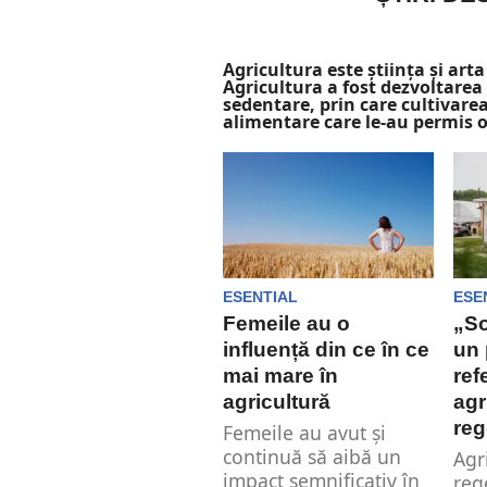
Agricultura este știința și arta
Agricultura a fost dezvoltarea
sedentare, prin care cultivarea
alimentare care le-au permis o
ESENTIAL
ESE
Femeile au o
„So
influență din ce în ce
un 
mai mare în
ref
agricultură
agr
reg
Femeile au avut și
continuă să aibă un
Agr
impact semnificativ în
reg