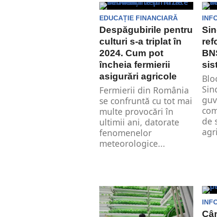
critice, agricultura de...
can
EDUCAȚIE FINANCIARĂ
INF
„Ha
Despăgubirile pentru
Sin
culturi s-a triplat în
ref
2024. Cum pot
BNS
încheia fermierii
sis
asigurări agricole
Blo
Sin
Fermierii din România
guv
se confruntă cu tot mai
com
multe provocări în
de 
ultimii ani, datorate
agri
fenomenelor
meteorologice...
INF
Cân