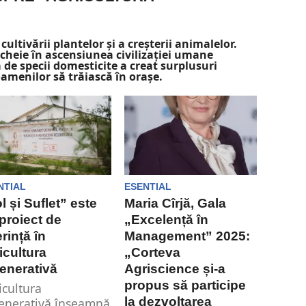
 cultivării plantelor și a creșterii animalelor.
 cheie în ascensiunea civilizației umane
 de specii domesticite a creat surplusuri
amenilor să trăiască în orașe.
NTIAL
ESENTIAL
l și Suflet” este
Maria Cîrjă, Gala
proiect de
„Excelență în
erință în
Management” 2025:
icultura
„Corteva
enerativă
Agriscience și-a
propus să participe
icultura
la dezvoltarea
enerativă înseamnă