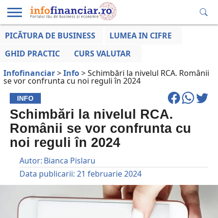
PICĂTURA DE BUSINESS
LUMEA IN CIFRE
EDUCAȚIE
ESENTIAL
INFO
LUMEA
OPINII
VOCILE
FINANCIARĂ
LA ZI
AFACERILOR
GHID PRACTIC
CURS VALUTAR
Infofinanciar
>
Info
>
Schimbări la nivelul RCA. Românii
se vor confrunta cu noi reguli în 2024
INFO
Schimbări la nivelul RCA.
Românii se vor confrunta cu
noi reguli în 2024
Autor:
Bianca Pislaru
Data publicarii:
21 februarie 2024