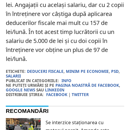
lei. Angajații cu același salariu, dar cu 2 copii
în întreținere vor câștiga după aplicarea
deducerilor fiscale mai mult cu 157 de
lei/lună. În tot acest timp lucrătorii cu un
salariu de 5.000 de lei și cu doi copii în
întreținere vor obține un plus de 97 de
lei/lună.
ETICHETE:
DEDUCERI FISCALE
,
MINIM PE ECONOMIE
,
PSD
,
SALARII
PUBLICAT IN CATEGORIILE:
INFO
NE PUTEȚI URMĂRI ȘI PE
PAGINA NOASTRĂ DE FACEBOOK
,
GOOGLE NEWS
SAU
LINKEDIN
DISTRIBUIE ȘTIREA:
FACEBOOK
|
TWITTER
RECOMANDĂRI
Se interzice staționarea cu