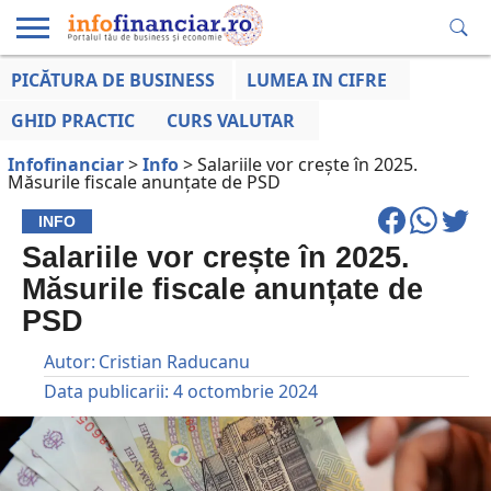
PICĂTURA DE BUSINESS
LUMEA IN CIFRE
EDUCAȚIE
ESENTIAL
INFO
LUMEA
OPINII
VOCILE
FINANCIARĂ
LA ZI
AFACERILOR
GHID PRACTIC
CURS VALUTAR
Infofinanciar
>
Info
>
Salariile vor crește în 2025.
Măsurile fiscale anunțate de PSD
INFO
Salariile vor crește în 2025.
Măsurile fiscale anunțate de
PSD
Autor:
Cristian Raducanu
Data publicarii:
4 octombrie 2024