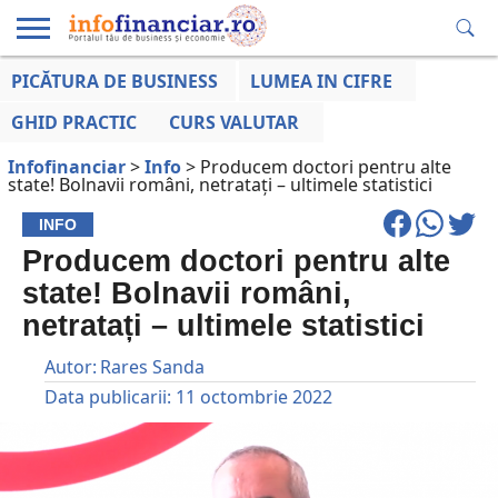
PICĂTURA DE BUSINESS
LUMEA IN CIFRE
EDUCAȚIE
ESENTIAL
INFO
LUMEA
OPINII
VOCILE
FINANCIARĂ
LA ZI
AFACERILOR
GHID PRACTIC
CURS VALUTAR
Infofinanciar
>
Info
>
Producem doctori pentru alte
state! Bolnavii români, netratați – ultimele statistici
INFO
Producem doctori pentru alte
state! Bolnavii români,
netratați – ultimele statistici
Autor:
Rares Sanda
Data publicarii:
11 octombrie 2022