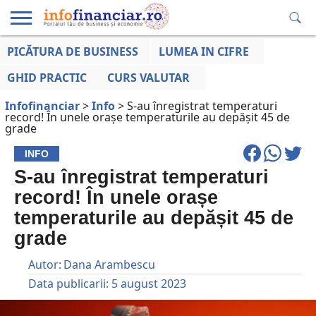
PICĂTURA DE BUSINESS
LUMEA IN CIFRE
EDUCAȚIE
ESENTIAL
INFO
LUMEA
OPINII
VOCILE
FINANCIARĂ
LA ZI
AFACERILOR
GHID PRACTIC
CURS VALUTAR
Infofinanciar
>
Info
>
S-au înregistrat temperaturi
record! În unele orașe temperaturile au depășit 45 de
grade
INFO
S-au înregistrat temperaturi
record! În unele orașe
temperaturile au depășit 45 de
grade
Autor:
Dana Arambescu
Data publicarii:
5 august 2023