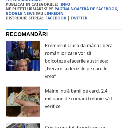
PUBLICAT IN CATEGORIILE:
INFO
NE PUTEȚI URMĂRI ȘI PE
PAGINA NOASTRĂ DE FACEBOOK
,
GOOGLE NEWS
SAU
LINKEDIN
DISTRIBUIE ȘTIREA:
FACEBOOK
|
TWITTER
RECOMANDĂRI
Premierul Ciucă dă mână liberă
românilor care vor să
boicoteze afacerile austriece:
„Fiecare ia deciziile pe care le
vrea”
Mâine intră banii pe card. 2,4
milioane de români trebuie să-l
verifice
Crește gradul de îndatorare.