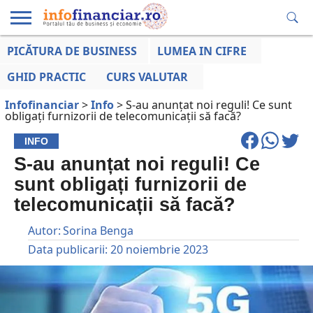
PICĂTURA DE BUSINESS
LUMEA IN CIFRE
EDUCAȚIE
ESENTIAL
INFO
LUMEA
OPINII
VOCILE
FINANCIARĂ
LA ZI
AFACERILOR
GHID PRACTIC
CURS VALUTAR
Infofinanciar
>
Info
>
S-au anunțat noi reguli! Ce sunt
obligați furnizorii de telecomunicații să facă?
INFO
S-au anunțat noi reguli! Ce
sunt obligați furnizorii de
telecomunicații să facă?
Autor:
Sorina Benga
Data publicarii:
20 noiembrie 2023