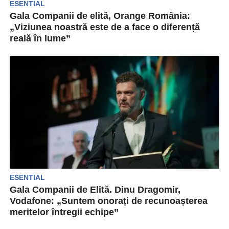
ESENTIAL
Gala Companii de elită, Orange România:
„Viziunea noastră este de a face o diferență
reală în lume”
Orange România s-a numărat printre premianții
ediției 2024 a Galei Capital Companii de elită.
Prezentă pe...
ESENTIAL
Gala Companii de Elită. Dinu Dragomir,
Vodafone: „Suntem onorați de recunoașterea
meritelor întregii echipe”
Vodafone este o companie lider de