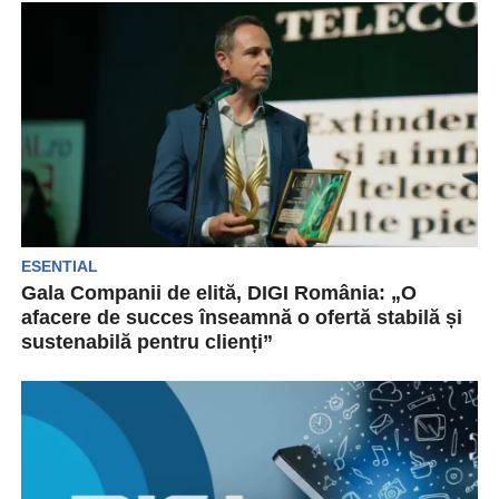
telecomunicații din Europa și Africa și furnizează
servicii mobile și...
ESENTIAL
Gala Companii de elită, DIGI România: „O
afacere de succes înseamnă o ofertă stabilă și
sustenabilă pentru clienți”
2023 a fost un alt an de creștere pentru DIGI
România, iar rezultatele din primul semestru...