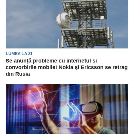
LUMEA LA ZI
Se anunță probleme cu internetul și
convorbirile mobile! Nokia și Ericsson se retrag
din Rusia
Producătorii de echipamente de telecomunicații
Nokia (NOKIA.HE) și Ericsson (ERICb.ST) au
anunțat că vor părăsi Rusia...