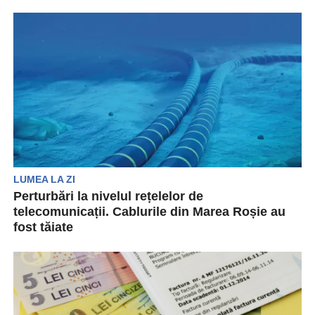
sfârşitul anului trecut la internet prin cablu.
Așa...
LUMEA LA ZI
Perturbări la nivelul rețelelor de
telecomunicații. Cablurile din Marea Roșie au
fost tăiate
Deteriorarea cablurilor submarine din Marea
Roșie perturbă rețelele de telecomunicații. De
asemenea, îi obligă pe furnizori...