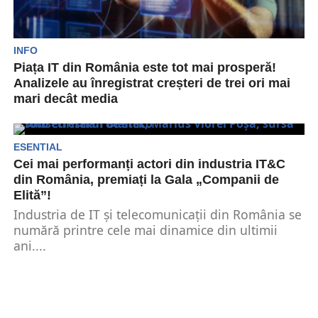
INFO
Piața IT din România este tot mai prosperă!
Analizele au înregistrat creșteri de trei ori mai
mari decât media
Sectorul de IT din România înregistrează
procente tot mai mari. Rata de creștere a zonei
IT...
ESENTIAL
Cei mai performanți actori din industria IT&C
din România, premiați la Gala „Companii de
Elită”!
Industria de IT și telecomunicații din România se
numără printre cele mai dinamice din ultimii
ani....