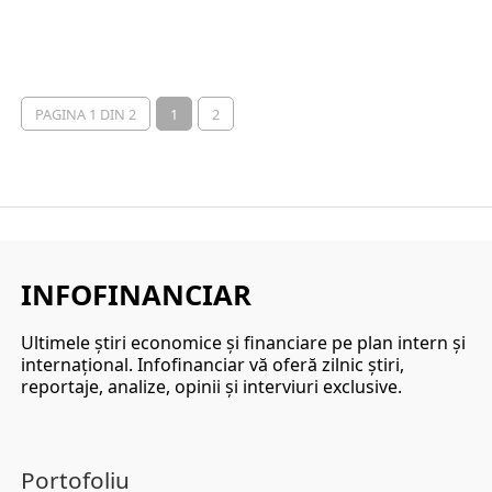
PAGINA 1 DIN 2
1
2
INFOFINANCIAR
Ultimele ştiri economice şi financiare pe plan intern şi
internaţional. Infofinanciar vă oferă zilnic ştiri,
reportaje, analize, opinii şi interviuri exclusive.
Portofoliu