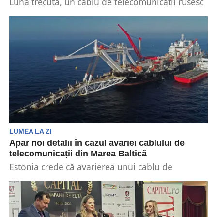
Luna trecută, un cablu de telecomunicații rusesc
din Golful Finlandei a fost avariat, într-un alt
mister...
LUMEA LA ZI
Apar noi detalii în cazul avariei cablului de
telecomunicații din Marea Baltică
Estonia crede că avarierea unui cablu de
telecomunicații în Marea Baltică, între Suedia și
Estonia, are...