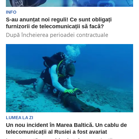
INFO
S-au anunțat noi reguli! Ce sunt obligați
furnizorii de telecomunicații să facă?
După încheierea perioadei contractuale
inițiale, furnizorii de servicii de
telecomunicații sunt obligați să furnizeze
consumatorilor informații cu privire...
LUMEA LA ZI
Un nou incident în Marea Baltică. Un cablu de
telecomunicații al Rusiei a fost avariat