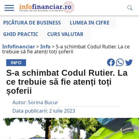
PICĂTURA DE BUSINESS
LUMEA IN CIFRE
EDUCAȚIE
ESENTIAL
INFO
LUMEA
OPINII
VOCILE
FINANCIARĂ
LA ZI
AFACERILOR
GHID PRACTIC
CURS VALUTAR
Infofinanciar
>
Info
>
S-a schimbat Codul Rutier. La ce
trebuie să fie atenți toți șoferii
INFO
S-a schimbat Codul Rutier. La
ce trebuie să fie atenți toți
șoferii
Autor:
Sorina Bucur
Data publicarii:
2 iulie 2023