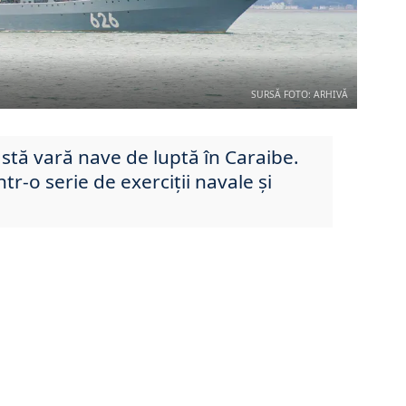
SURSĂ FOTO: ARHIVĂ
astă vară nave de luptă în Caraibe.
tr-o serie de exerciții navale și