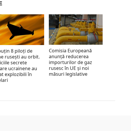
E
Comisia Europeană
puțin 8 piloți de
anunță reducerea
e rusești au orbit.
importurilor de gaz
iciile secrete
rusesc în UE și noi
tare ucrainene au
măsuri legislative
at explozibili în
lari