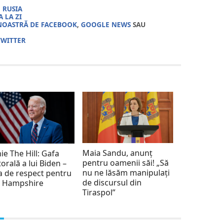
,
RUSIA
 LA ZI
NOASTRĂ DE FACEBOOK
,
GOOGLE NEWS
SAU
TWITTER
Maia Sandu, anunț
ie The Hill: Gafa
pentru oamenii săi! „Să
torală a lui Biden –
nu ne lăsăm manipulați
a de respect pentru
de discursul din
 Hampshire
Tiraspol”