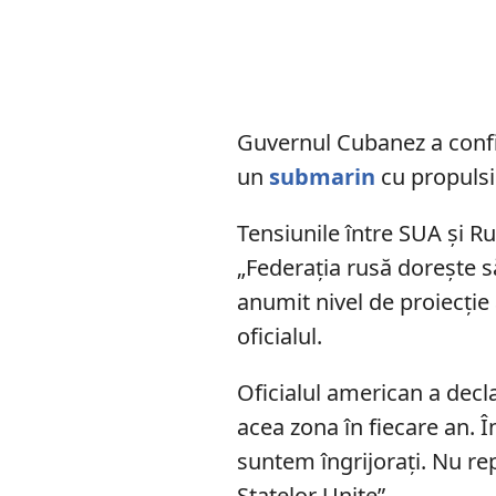
Guvernul Cubanez a confirm
un
submarin
cu propulsi
Tensiunile între SUA și Ru
„Federația rusă doreşte s
anumit nivel de proiecţie 
oficialul.
Oficialul american a decla
acea zona în fiecare an. 
suntem îngrijoraţi. Nu re
Statelor Unite”.