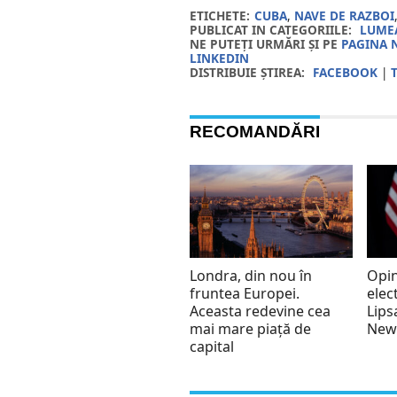
ETICHETE:
CUBA
,
NAVE DE RAZBOI
PUBLICAT IN CATEGORIILE:
LUMEA
NE PUTEȚI URMĂRI ȘI PE
PAGINA 
LINKEDIN
DISTRIBUIE ȘTIREA:
FACEBOOK
|
RECOMANDĂRI
Londra, din nou în
Opin
fruntea Europei.
elec
Aceasta redevine cea
Lips
mai mare piață de
New
capital