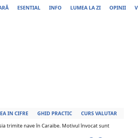
ARĂ
ESENTIAL
INFO
LUMEA LA ZI
OPINII
V
EA IN CIFRE
GHID PRACTIC
CURS VALUTAR
ia trimite nave în Caraibe. Motivul învocat sunt