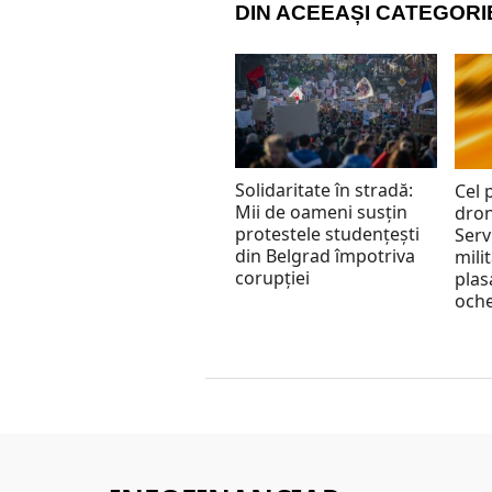
DIN ACEEAȘI CATEGORI
Solidaritate în stradă:
Cel 
Mii de oameni susțin
dron
protestele studențești
Serv
din Belgrad împotriva
mili
corupției
plas
oche