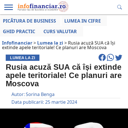
PICĂTURA DE BUSINESS
LUMEA IN CIFRE
EDUCAȚIE
ESENTIAL
INFO
LUMEA
OPINII
VOCILE
FINANCIARĂ
LA ZI
AFACERILOR
GHID PRACTIC
CURS VALUTAR
Infofinanciar
>
Lumea la zi
>
Rusia acuză SUA că își
extinde apele teritoriale! Ce planuri are Moscova
LUMEA LA ZI
Rusia acuză SUA că își extinde
apele teritoriale! Ce planuri are
Moscova
Autor:
Sorina Benga
Data publicarii:
25 martie 2024