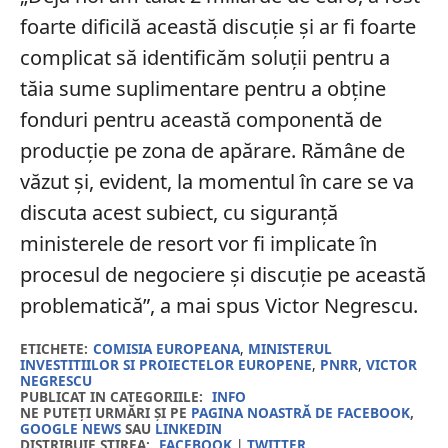
foarte dificilă această discuţie şi ar fi foarte
complicat să identificăm soluţii pentru a
tăia sume suplimentare pentru a obţine
fonduri pentru această componentă de
producţie pe zona de apărare. Rămâne de
văzut şi, evident, la momentul în care se va
discuta acest subiect, cu siguranţă
ministerele de resort vor fi implicate în
procesul de negociere şi discuţie pe această
problematică”, a mai spus Victor Negrescu.
ETICHETE:
COMISIA EUROPEANA
,
MINISTERUL
INVESTITIILOR SI PROIECTELOR EUROPENE
,
PNRR
,
VICTOR
NEGRESCU
PUBLICAT IN CATEGORIILE:
INFO
NE PUTEȚI URMĂRI ȘI PE
PAGINA NOASTRĂ DE FACEBOOK
,
GOOGLE NEWS
SAU
LINKEDIN
DISTRIBUIE ȘTIREA:
FACEBOOK
|
TWITTER