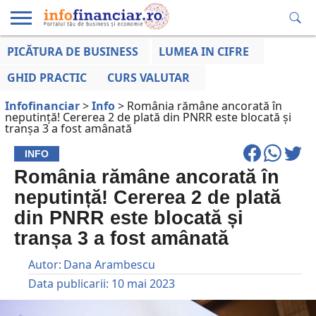
PICĂTURA DE BUSINESS
LUMEA IN CIFRE
EDUCAȚIE
ESENTIAL
INFO
LUMEA
OPINII
VOCILE
FINANCIARĂ
LA ZI
AFACERILOR
GHID PRACTIC
CURS VALUTAR
Infofinanciar
>
Info
>
România rămâne ancorată în
neputință! Cererea 2 de plată din PNRR este blocată și
tranșa 3 a fost amânată
INFO
România rămâne ancorată în
neputință! Cererea 2 de plată
din PNRR este blocată și
tranșa 3 a fost amânată
Autor:
Dana Arambescu
Data publicarii:
10 mai 2023