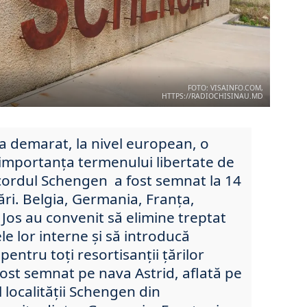
FOTO: VISAINFO.COM,
HTTPS://RADIOCHISINAU.MD
 a demarat, la nivel european, o
u importanţa termenului libertate de
cordul Schengen a fost semnat la 14
țări. Belgia, Germania, Franța,
Jos au convenit să elimine treptat
le lor interne și să introducă
 pentru toți resortisanții țărilor
ost semnat pe nava Astrid, aflată pe
l localității Schengen din