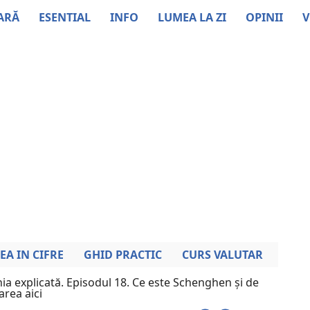
ARĂ
ESENTIAL
INFO
LUMEA LA ZI
OPINII
V
EA IN CIFRE
GHID PRACTIC
CURS VALUTAR
a explicată. Episodul 18. Ce este Schenghen și de
area aici