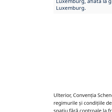
Luxemburg, aflată la g
Luxemburg.
Ulterior, Convenția Sche
regimurile și condițiile d
spațiu fără controale la f