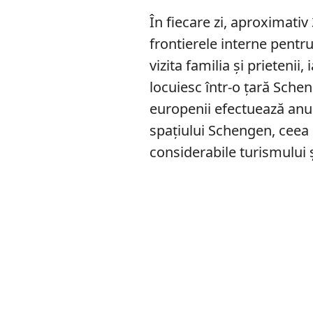
În fiecare zi, aproximati
frontierele interne pentr
vizita familia și prieteni
locuiesc într-o țară Schen
europenii efectuează anual
spațiului Schengen, ceea
considerabile turismului ș