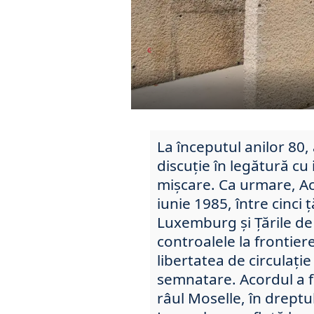
La începutul anilor 80,
discuţie în legătură c
mişcare. Ca urmare, A
iunie 1985, între cinci 
Luxemburg și Țările de 
controalele la frontiere
libertatea de circulație
semnatare. Acordul a f
râul Moselle, în dreptu