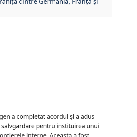
ranița dintre Germania, Franța și
ngen a completat acordul și a adus
e salvgardare pentru instituirea unui
rontierele interne. Aceasta a fost