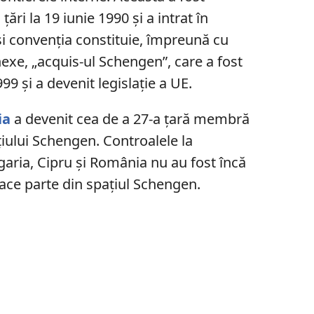
ări la 19 iunie 1990 și a intrat în
și convenția constituie, împreună cu
exe, „acquis-ul Schengen”, care a fost
99 și a devenit legislație a UE.
ia
a devenit cea de a 27-a țară membră
țiului Schengen. Controalele la
lgaria, Cipru și România nu au fost încă
face parte din spațiul Schengen.